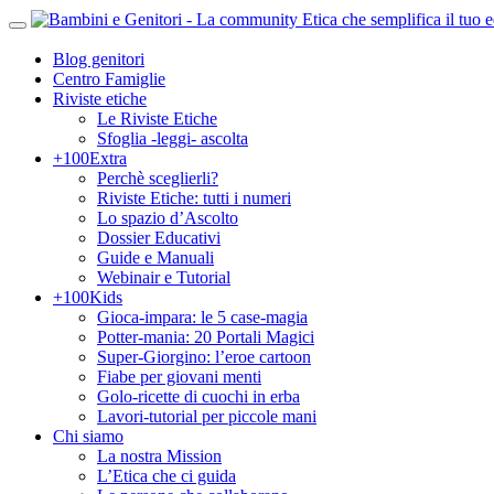
Blog genitori
Centro Famiglie
Riviste etiche
Le Riviste Etiche
Sfoglia -leggi- ascolta
+100Extra
Perchè sceglierli?
Riviste Etiche: tutti i numeri
Lo spazio d’Ascolto
Dossier Educativi
Guide e Manuali
Webinair e Tutorial
+100Kids
Gioca-impara: le 5 case-magia
Potter-mania: 20 Portali Magici
Super-Giorgino: l’eroe cartoon
Fiabe per giovani menti
Golo-ricette di cuochi in erba
Lavori-tutorial per piccole mani
Chi siamo
La nostra Mission
L’Etica che ci guida