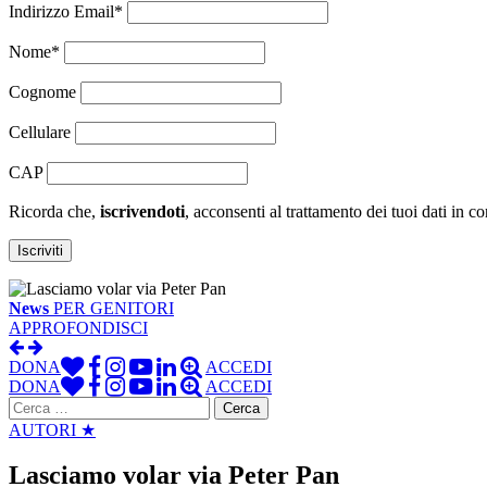
Indirizzo Email*
Nome*
Cognome
Cellulare
CAP
Ricorda che,
iscrivendoti
, acconsenti al trattamento dei tuoi dati in c
News
PER GENITORI
APPROFONDISCI
DONA
ACCEDI
DONA
ACCEDI
Ricerca
per:
AUTORI ★
Lasciamo volar via Peter Pan