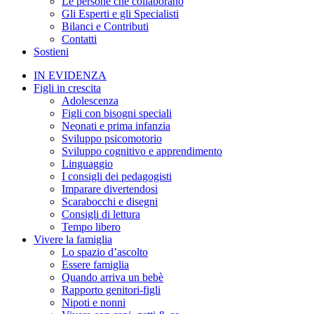
Le persone che collaborano
Gli Esperti e gli Specialisti
Bilanci e Contributi
Contatti
Sostieni
IN EVIDENZA
Figli in crescita
Adolescenza
Figli con bisogni speciali
Neonati e prima infanzia
Sviluppo psicomotorio
Sviluppo cognitivo e apprendimento
Linguaggio
I consigli dei pedagogisti
Imparare divertendosi
Scarabocchi e disegni
Consigli di lettura
Tempo libero
Vivere la famiglia
Lo spazio d’ascolto
Essere famiglia
Quando arriva un bebè
Rapporto genitori-figli
Nipoti e nonni