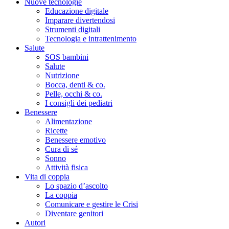
Nuove tecnologie
Educazione digitale
Imparare divertendosi
Strumenti digitali
Tecnologia e intrattenimento
Salute
SOS bambini
Salute
Nutrizione
Bocca, denti & co.
Pelle, occhi & co.
I consigli dei pediatri
Benessere
Alimentazione
Ricette
Benessere emotivo
Cura di sé
Sonno
Attività fisica
Vita di coppia
Lo spazio d’ascolto
La coppia
Comunicare e gestire le Crisi
Diventare genitori
Autori