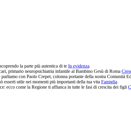
In evidenza
Cresc
Famiglia
C