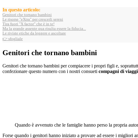
In questo articolo:
Genitori che tornano bambini
Le risorse "eXtra" per crescerli sereni
Tira fuori "X factor" che è in te!
Ma la grande assente qua risulta essere la fiducia...
Le riviste etiche da leggere e ascoltare
👉 sfogliale
Genitori che tornano bambini
Genitori che tornano bambini per compiacere i propri figli e, soprattutt
confezionare questo numero con i nostri consueti
compagni di viaggi
Quando è avvenuto che le famiglie hanno perso la propria auto
Forse quando i genitori hanno iniziato a provare ad essere i migliori am