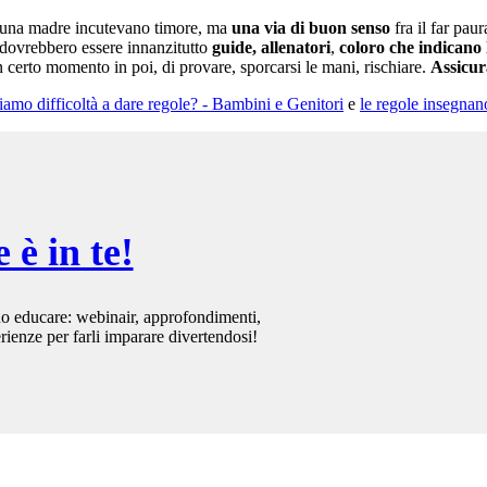
o una madre incutevano timore, ma
una via di buon senso
fra il far pau
i dovrebbero essere innanzitutto
guide, allenatori
,
coloro che indicano l
un certo momento in poi, di provare, sporcarsi le mani, rischiare.
Assicur
biamo difficoltà a dare regole? - Bambini e Genitori
e
le regole insegnano
 è in te!
uo educare: webinair, approfondimenti,
rienze per farli imparare divertendosi!