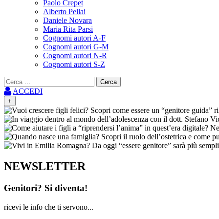
Paolo Crepet
Alberto Pellai
Daniele Novara
Maria Rita Parsi
Cognomi autori A-F
Cognomi autori G-M
Cognomi autori N-R
Cognomi autori S-Z
Ricerca
per:
ACCEDI
+
NEWSLETTER
Genitori? Si diventa!
ricevi le info che ti servono...