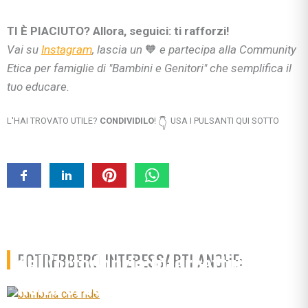
TI È PIACIUTO? Allora, seguici: ti rafforzi!
Vai su
Instagram
, lascia un
🧡
e partecipa alla Community
Etica per famiglie di "Bambini e Genitori" che semplifica il
tuo educare.
L'HAI TROVATO UTILE?
CONDIVIDILO
!
USA I PULSANTI QUI SOTTO
👇
Il ruolo rilevante
dell’ortodonzia intercettiva
POTREBBERO INTERESSARTI ANCHE:
nella crescita dei bambini