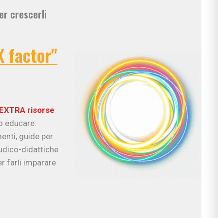
er crescerli
X factor"
EXTRA risorse
uo educare:
enti, guide per
ludico-didattiche
r farli imparare