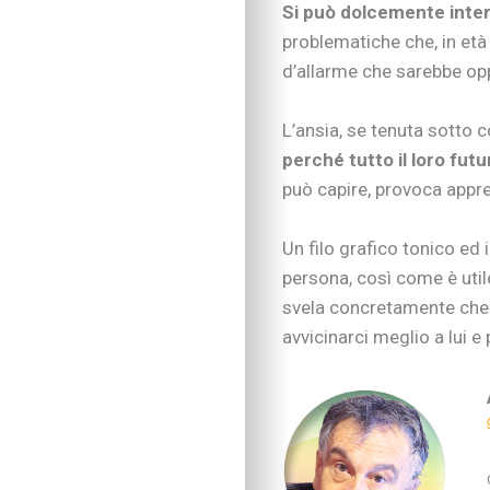
Imparare divertendo
Si può dolcemente inte
Proposte per famigl
problematiche che, in età
A “tu per tu” con…
d’allarme che sarebbe op
Educare alla vita
Educazione e regole
L’ansia, se tenuta sotto 
Educare al digitale
perché tutto il loro fut
Educazione finanziar
può capire, provoca appr
Educare alle emozio
Relazioni sociali e b
Autonomia e respons
Un filo grafico tonico ed 
Gli esperti consigli
persona, così come è util
I consigli degli psic
svela concretamente che t
Mondo scuola
avvicinarci meglio a lui 
Inserimento nido e 
Scelte scolastiche
Metodo di studio
Tecnologia a scuola
Metodo di studio
Kit didattici per la p