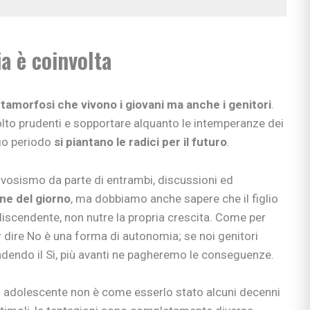
ia è coinvolta
amorfosi che vivono i giovani ma anche i genitori
.
to prudenti e sopportare alquanto le intemperanze dei
ngo periodo
si piantano le radici per il futuro
.
rvosismo da parte di entrambi, discussioni ed
ine del giorno
, ma dobbiamo anche sapere che il figlio
iscendente, non nutre la propria crescita. Come per
saper dire No è una forma di autonomia; se noi genitori
endendo il Sì, più avanti ne pagheremo le conseguenze.
ciali
un adolescente non è come esserlo stato alcuni decenni
nzia
io