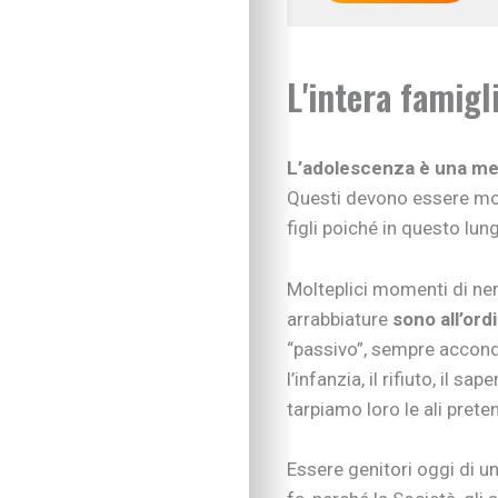
L'intera famigl
L’adolescenza è una met
Questi devono essere mol
figli poiché in questo lu
Molteplici momenti di ne
arrabbiature
sono all’ord
“passivo”, sempre accond
IN EVIDENZA
l’infanzia, il rifiuto, il 
Figli in crescita
tarpiamo loro le ali pret
Adolescenza
Figli con bisogni spe
Essere genitori oggi di 
Neonati e prima infa
Sviluppo psicomotor