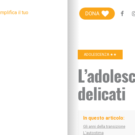
Blog genitori
DONA
Centro Famiglie
Riviste etiche
+100Extra
ADOLESCENZA ★★
+100Kids
L’adolesc
Chi siamo
delicati
Sostieni
In questo articolo:
Gli anni della transizione
L'autostima