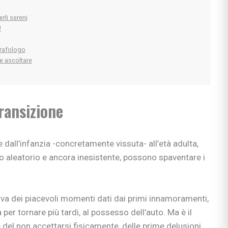
rli sereni
!
grafologo
 e ascoltare
transizione
ne dall’infanzia -concretamente vissuta- all’età adulta,
o aleatorio e ancora inesistente, possono spaventare i
rva dei piacevoli momenti dati dai primi innamoramenti,
a per tornare più tardi, al possesso dell’auto. Ma è il
 del non accettarsi fisicamente, delle prime delusioni