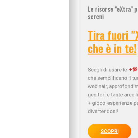
Le risorse "eXtra" p
sereni
Tira fuori "
che è in te!
Scegli di usare le
+💯
che semplificano il t
webinair, approfondim
genitori e tante aree 
+ gioco-esperienze pe
divertendosi!
SCOPRI