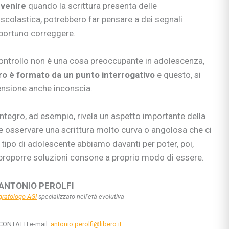
si
rvenire
quando la scrittura presenta delle
ie
 scolastica, potrebbero far pensare a dei segnali
portuno correggere.
controllo non è una cosa preoccupante in adolescenza,
uro è formato da un punto interrogativo
e questo, si
ia
ensione anche inconscia.
ni
ullismo
abilità
integro, ad esempio, rivela un aspetto importante della
ano…
e osservare una scrittura molto curva o angolosa che ci
ologi
ipo di adolescente abbiamo davanti per poter, poi,
e proporre soluzioni consone a proprio modo di essere.
scuola
ANTONIO PEROLFI
grafologo AGI
specializzato nell’età evolutiva
rimaria
CONTATTI e-mail:
antonio.perolfi@libero.it