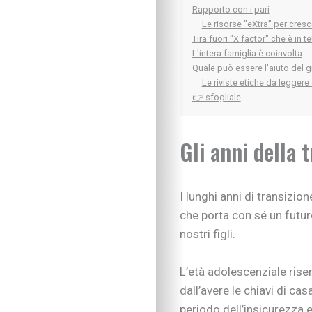
Rapporto con i pari
Le risorse "eXtra" per cresce
Tira fuori "X factor" che è in te
L'intera famiglia è coinvolta
Quale può essere l'aiuto del 
Le riviste etiche da leggere
👉 sfogliale
Gli anni della 
I lunghi anni di transizio
che porta con sé un futur
nostri figli.
L’età adolescenziale rise
dall’avere le chiavi di cas
periodo dell’insicurezza e