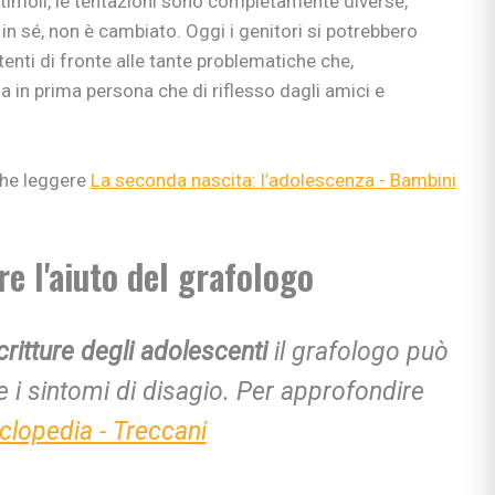
 stimoli, le tentazioni sono completamente diverse,
e apprendimento
in sé, non è cambiato. Oggi i genitori si potrebbero
enti di fronte alle tante problematiche che,
gisti
a in prima persona che di riflesso dagli amici e
si
ni
che leggere
La seconda nascita: l’adolescenza - Bambini
e l'aiuto del grafologo
bè
li
ritture degli adolescenti
il grafologo può
 & co.
e i sintomi di disagio. Per approfondire
uori casa
iclopedia - Treccani