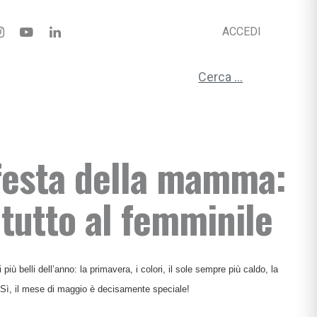
ACCEDI
Ricerca per:
festa della mamma:
tutto al femminile
ciali
iù belli dell’anno: la primavera, i colori, il sole sempre più caldo, la
nzia
 Sì, il mese di maggio è decisamente speciale!
io