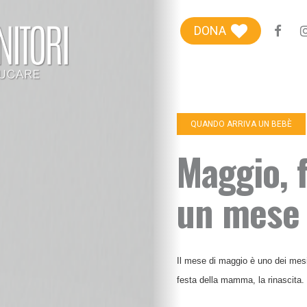
Blog genitori
DONA
Centro Famiglie
Riviste etiche
+100Extra
QUANDO ARRIVA UN BEBÈ
+100Kids
Maggio, 
Chi siamo
un mese 
IN EVIDENZA
Sostieni
Figli in crescita
Adolescenza
Figli con bisogni spe
Il mese di maggio è uno dei mesi p
Neonati e prima infa
festa della mamma, la rinascita.
Sviluppo psicomotor