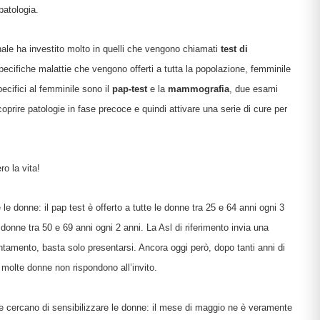
ie
patologia.
nale ha investito molto in quelli che vengono chiamati
test di
specifiche malattie che vengono offerti a tutta la popolazione, femminile
ecifici al femminile sono il
pap-test
e la
mammografia
, due esami
ia
prire patologie in fase precoce e quindi attivare una serie di cure per
ni
ullismo
abilità
ano…
o la vita!
ologi
 le donne: il pap test è offerto a tutte le donne tra 25 e 64 anni ogni 3
scuola
donne tra 50 e 69 anni ogni 2 anni. La Asl di riferimento invia una
ntamento, basta solo presentarsi. Ancora oggi però, dopo tanti anni di
o molte donne non rispondono all’invito.
rimaria
he cercano di sensibilizzare le donne: il mese di maggio ne è veramente