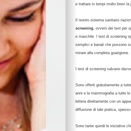
Proposte per famigl
e trattare in tempi molto brevi la 
A “tu per tu” con…
Educare alla vita
Il nostro sistema sanitario nazio
Educazione e regole
screening
, ovvero dei test per 
Educare al digitale
e maschile. I test di screening sp
Educazione finanziar
semplici e banali che possono sco
Educare alle emozio
Relazioni sociali e b
mirare alla completa guarigione.
Autonomia e respons
Gli esperti consigli
I test di screening salvano davver
I consigli degli psic
Mondo scuola
Sono offerti gratuitamente a tutte
Inserimento nido e 
anni e la mammografia a tutte le 
Scelte scolastiche
Metodo di studio
lettera direttamente con un appu
Tecnologia a scuola
diffusione di tale pratica, spess
Metodo di studio
Kit didattici per la p
Sono tante quindi le iniziative c
Attività extra-scuola