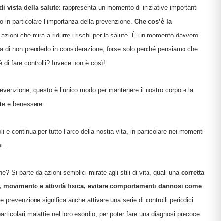
e apprendimento
i vista della salute
: rappresenta un momento di iniziative importanti
o in particolare l’importanza della prevenzione.
Che cos’è la
gisti
 azioni che mira a ridurre i rischi per la salute. È un momento davvero
si
ni
a di non prenderlo in considerazione, forse solo perché pensiamo che
di fare controlli? Invece non è così!
venzione, questo è l’unico modo per mantenere il nostro corpo e la
ute e benessere.
bè
li
li e continua per tutto l’arco della nostra vita, in particolare nei momenti
i.
 & co.
uori casa
? Si parte da azioni semplici mirate agli stili di vita, quali una
corretta
, movimento e attività fisica, evitare comportamenti dannosi come
e prevenzione significa anche attivare una serie di controlli periodici
si
particolari malattie nel loro esordio, per poter fare una diagnosi precoce