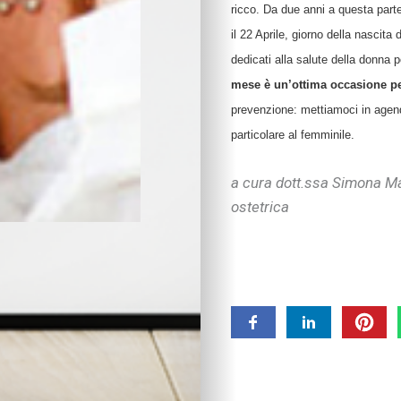
ricco. Da due anni a questa parte
Nuove tecnologie
il 22 Aprile, giorno della nascita 
Educazione digitale
Imparare divertendo
dedicati alla salute della donna 
Strumenti digitali
mese è un’ottima occasione pe
Tecnologia e intratt
prevenzione: mettiamoci in agenda
Salute
particolare al femminile.
SOS bambini
Salute
a cura dott.ssa Simona M
Nutrizione
ostetrica
Bocca, denti & co.
Pelle, occhi & co.
I consigli dei pediatr
Benessere
Alimentazione
Ricette
Benessere emotivo
Cura di sé
Sonno