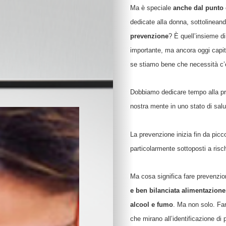
Sviluppo cognitivo 
Ma è speciale
anche dal punto d
Linguaggio
dedicate alla donna, sottolineand
I consigli dei pedago
prevenzione
? È quell’insieme di
Imparare divertendo
Scarabocchi e diseg
importante, ma ancora oggi capit
Consigli di lettura
se stiamo bene che necessità c’è 
Tempo libero
Vivere la famiglia
Dobbiamo dedicare tempo alla pre
Lo spazio d’ascolto
nostra mente in uno stato di sal
Essere famiglia
Quando arriva un be
Rapporto genitori-fig
La prevenzione inizia fin da picco
Nipoti e nonni
particolarmente sottoposti a risch
Vivere con cani, gatti
Sicurezza dentro e f
Ma cosa significa fare prevenzione
Attività in famiglia
e ben bilanciata alimentazione
Natale insieme
alcool e fumo
. Ma non solo. Far
Tradizioni in cucina
Imparare divertendo
che mirano all’identificazione di 