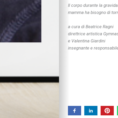
Metodo di studio
Il corpo durante la gravida
Kit didattici per la p
mamma ha bisogno di torna
Attività extra-scuola
Nuove tecnologie
a cura di Beatrice Ragni
Educazione digitale
Imparare divertendo
direttrice artistica Gym
Strumenti digitali
e Valentina Giardini
Tecnologia e intratt
insegnante e responsabile
Salute
SOS bambini
Salute
Nutrizione
Bocca, denti & co.
Pelle, occhi & co.
I consigli dei pediatr
Benessere
Alimentazione
Ricette
Benessere emotivo