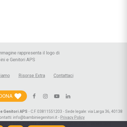
 le Crisi
siamo
Risorse Extra
Contattaci
DONA
e Genitori APS
- C.F. 03811551203 - Sede legale: via Larga 36, 40138
ontatti: info@bambiniegenitori.it -
Privacy Policy
boni
-
Photo Credits
:
freepik.com
–
pixabay.com
–
pexels.com