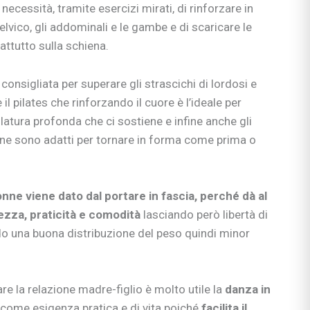
necessità, tramite esercizi mirati, di rinforzare in
elvico, gli addominali e le gambe e di scaricare le
ttutto sulla schiena.
consigliata per superare gli strascichi di lordosi e
è il pilates che rinforzando il cuore è l’ideale per
latura profonda che ci sostiene e infine anche gli
one sono adatti per tornare in forma come prima o
onne viene dato dal portare in fascia, perché dà al
zza, praticità e comodità
lasciando però libertà di
 una buona distribuzione del peso quindi minor
re la relazione madre-figlio è molto utile la
danza in
ciali
come esigenza pratica e di vita poiché
facilita il