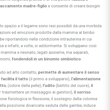
nzia
ttaccamento madre-figlio
e consente di creare bisogni
io
e apprendimento
 lo spazio e il legame sono resi possibili da una morbida
gisti
razioni ed emozioni prodotte dalla mamma al bimbo
si
ni
be riportandolo nella condizione intrauterina in cui
sa e infatti, a volte, si addormenta. Si sviluppano così
 mamma e neonato, legati assieme, ma separati,
onomi,
fondendoli in un binomio simbiotico
.
ndo ad alto contatto,
permette di aumentare il senso
bè
facilita il tatto
(il primo a svilupparsi),
l’alimentazione
li
atto
, (odore della pelle),
l’udito
(battito del cuore),
il
 & co.
 trasmettere un messaggio ai genitori),
il sorriso
.
uori casa
ione fisiologica in flessione, il sostegno della colonna
 della posizione divaricata-seduta delle gambe, induce