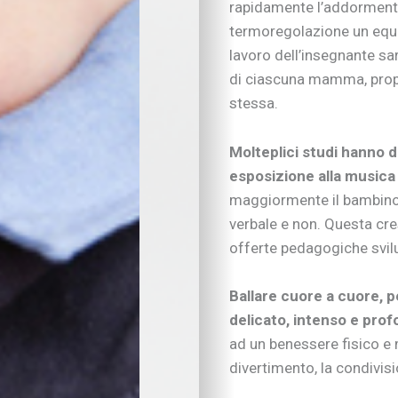
rapidamente l’addormenta
Tradizioni in cucina
termoregolazione un equili
Imparare divertendo
lavoro dell’insegnante sa
Proposte per famigl
di ciascuna mamma, propri
A “tu per tu” con…
stessa.
Educare alla vita
Educazione e regole
Educare al digitale
Molteplici studi hanno 
Educazione finanziar
esposizione alla musica
Educare alle emozio
maggiormente il bambino 
Relazioni sociali e b
verbale e non. Questa cres
Autonomia e respons
offerte pedagogiche svilu
Gli esperti consigli
I consigli degli psic
Ballare cuore a cuore, pe
Mondo scuola
Inserimento nido e 
delicato, intenso e pro
Scelte scolastiche
ad un benessere fisico e m
Metodo di studio
divertimento, la condivis
Tecnologia a scuola