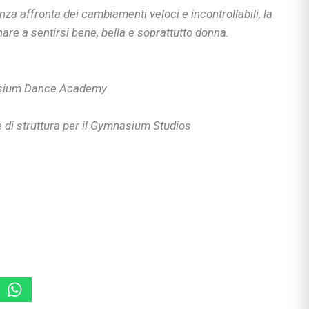
nza affronta dei cambiamenti veloci e incontrollabili, la
rimaria
re a sentirsi bene, bella e soprattutto donna.
si
nasium Dance Academy
enimento
 di struttura per il Gymnasium Studios
i