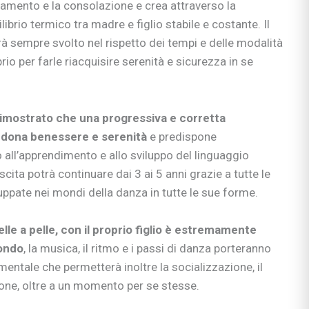
mento e la consolazione e crea attraverso la
brio termico tra madre e figlio stabile e costante. Il
si
rà sempre svolto nel rispetto dei tempi e delle modalità
ie
o per farle riacquisire serenità e sicurezza in se
dimostrato che una progressiva e corretta
ia
 dona benessere e serenità
e predispone
ni
all’apprendimento e allo sviluppo del linguaggio
ullismo
cita potrà continuare dai 3 ai 5 anni grazie a tutte le
abilità
ppate nei mondi della danza in tutte le sue forme.
ano…
ologi
lle a pelle, con il proprio figlio è estremamente
scuola
fondo
, la musica, il ritmo e i passi di danza porteranno
entale che permetterà inoltre la socializzazione, il
ione, oltre a un momento per se stesse.