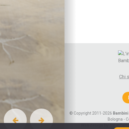
Cura di sé
Sonno
Attività fisica
Vita di coppia
Lo spazio d’ascolto
La coppia
Comunicare e gestire
Diventare genitori
Autori
Paolo Crepet
Alberto Pellai
Chi 
Daniele Novara
Maria Rita Parsi
Cognomi autori A-F
Cognomi autori G-M
Cognomi autori N-R
© Copyright 2011-2026
Bambini 
Cognomi autori S-Z
Bologna - C
Web design by
:
Ilaria Zam