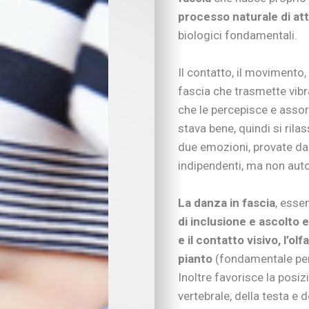
Neonati e prima infa
processo naturale di a
Sviluppo psicomotor
biologici fondamentali.
Sviluppo cognitivo 
Linguaggio
Il contatto, il movimento,
I consigli dei pedago
fascia che trasmette vib
Imparare divertendo
Scarabocchi e diseg
che le percepisce e assor
Consigli di lettura
stava bene, quindi si rilas
Tempo libero
due emozioni, provate da
Vivere la famiglia
indipendenti, ma non aut
Lo spazio d’ascolto
Essere famiglia
La danza in fascia
, esse
Quando arriva un be
di inclusione e ascolto e 
Rapporto genitori-fig
e il contatto visivo, l’olf
Nipoti e nonni
Vivere con cani, gatti
pianto
(fondamentale per
Sicurezza dentro e f
Inoltre favorisce la posiz
Attività in famiglia
vertebrale, della testa e
Natale insieme