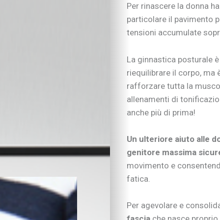
Per rinascere la donna ha 
particolare il pavimento p
tensioni accumulate sopra
La ginnastica posturale è 
riequilibrare il corpo, ma 
rafforzare tutta la musco
allenamenti di tonificazi
anche più di prima!
Un ulteriore aiuto alle d
genitore massima sicure
movimento e consentendo
fatica.
IN EVIDENZA
Figli in crescita
Adolescenza
Per agevolare e consolida
Figli con bisogni spe
fascia
che nasce proprio 