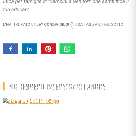
Etica per famiglie di "Bambini e Genitori" che semplifica il
tuo educare.
L'HAI TROVATO UTILE?
CONDIVIDILO
!
USA I PULSANTI QUI SOTTO
👇
Fiabe e altre magie: “L’anello
POTREBBERO INTERESSARTI ANCHE:
scomparso”