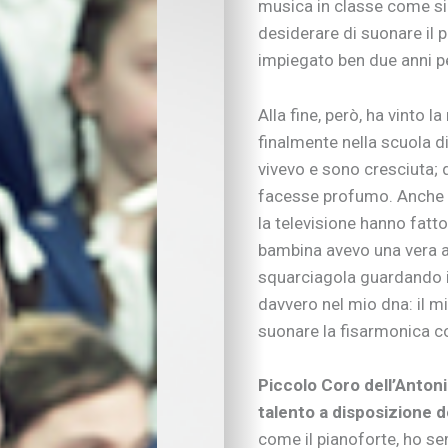
musica in classe come si f
desiderare di suonare il p
impiegato ben due anni pe
Alla fine, però, ha vinto l
finalmente nella scuola d
vivevo e sono cresciuta; 
IN EVIDENZA
Figli in crescita
facesse profumo. Anche le
Adolescenza
la televisione hanno fatto
Figli con bisogni spe
bambina avevo una vera a
Neonati e prima infa
squarciagola guardando i 
Sviluppo psicomotor
davvero nel mio dna: il m
Sviluppo cognitivo 
suonare la fisarmonica co
Linguaggio
I consigli dei pedago
Piccolo Coro dell’Antoni
Imparare divertendo
Scarabocchi e diseg
talento a disposizione de
Consigli di lettura
come il pianoforte, ho se