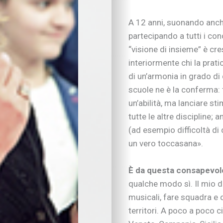
Tempo libero
Vivere la famiglia
A 12 anni, suonando anche 
Lo spazio d’ascolto
partecipando a tutti i con
Essere famiglia
“visione di insieme” è cr
Quando arriva un be
interiormente chi la prati
Rapporto genitori-fig
di un’armonia in grado di
Nipoti e nonni
Vivere con cani, gatti
scuole ne è la conferma: 
Sicurezza dentro e f
un’abilità, ma lanciare sti
Attività in famiglia
tutte le altre discipline
Natale insieme
(ad esempio difficoltà di
Tradizioni in cucina
un vero toccasana».
Imparare divertendo
Proposte per famigl
È da questa consapevol
A “tu per tu” con…
qualche modo sì. Il mio de
Educare alla vita
Educazione e regole
musicali, fare squadra e c
Educare al digitale
territori. A poco a poco 
Educazione finanziar