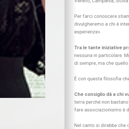
Veneto, Campania, Sicilia
Educare alle emozio
Relazioni sociali e b
Per farci conoscere stiamo
Autonomia e respons
divulgheremo a chi è inte
Gli esperti consigli
esperienze».
I consigli degli psic
Mondo scuola
Inserimento nido e 
Tra le tante iniziative 
Scelte scolastiche
nessuna in particolare. Mi 
Metodo di studio
di sempre, ma che quello
Tecnologia a scuola
Metodo di studio
È con questa filosofia c
Kit didattici per la p
Attività extra-scuola
Che consiglio dà a chi 
Nuove tecnologie
terra perché non bastano l
Educazione digitale
Imparare divertendo
fare associazionismo è d
Strumenti digitali
Tecnologia e intratt
Nel canto si direbbe che 