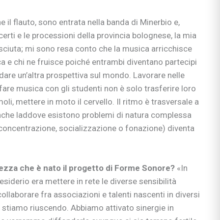
il flauto, sono entrata nella banda di Minerbio e,
certi e le processioni della provincia bolognese, la mia
esciuta; mi sono resa conto che la musica arricchisce
bè
ca e chi ne fruisce poiché entrambi diventano partecipi
li
 dare un’altra prospettiva sul mondo. Lavorare nelle
 & co.
fare musica con gli studenti non è solo trasferire loro
uori casa
moli, mettere in moto il cervello. Il ritmo è trasversale a
; anche laddove esistono problemi di natura complessa
 concentrazione, socializzazione o fonazione) diventa
si
ie
ezza che è nato il progetto di Forme Sonore?
«In
siderio era mettere in rete le diverse sensibilità
ollaborare fra associazioni e talenti nascenti in diversi
ci stiamo riuscendo. Abbiamo attivato sinergie in
ia