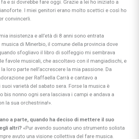
a e si dovrebbe fare oggi. Grazie a lei ho iniziato a
ianoforte. I miei genitori erano molto scettici e così ho
r convincerli.
a mia insistenza e all’età di 8 anni sono entrata
i musica di Minerbio, il comune della provincia dove
quando sfogliavo il libro di solfeggio mi sembrava
 favole musicali, che ascoltavo con il mangiadischi, e
 la loro parte nell’accrescere la mia passione. Da
ciali
dorazione per Raffaella Carrà e cantavo a
nzia
suoi varietà del sabato sera. Forse la musica è
io
io bis nonno ogni sera lasciava i campi e andava a
e apprendimento
n la sua orchestrina!».
gisti
ano a parte, quando ha deciso di mettere il suo
si
ni
gli altri?
«Pur avendo suonato uno strumento solista
mpre avuto una visione collettiva del fare musica.