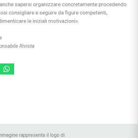
è anche sapersi organizzare concretamente procedendo
dosi consigliare e seguire da figure competenti,
menticare le iniziali motivazioni».
a
i
ponsabile Rivista
 le Crisi