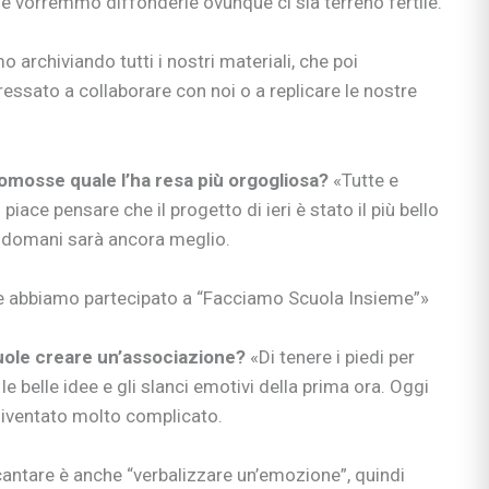
 e vorremmo diffonderle ovunque ci sia terreno fertile.
ni
ullismo
 archiviando tutti i nostri materiali, che poi
abilità
ressato a collaborare con noi o a replicare le nostre
ano…
ologi
scuola
promosse quale l’ha resa più orgogliosa?
«Tutte e
piace pensare che il progetto di ieri è stato il più bello
 domani sarà ancora meglio.
he abbiamo partecipato a “Facciamo Scuola Insieme”»
rimaria
vuole creare un’associazione?
«Di tenere i piedi per
e belle idee e gli slanci emotivi della prima ora. Oggi
si
iventato molto complicato.
enimento
cantare è anche “verbalizzare un’emozione”, quindi