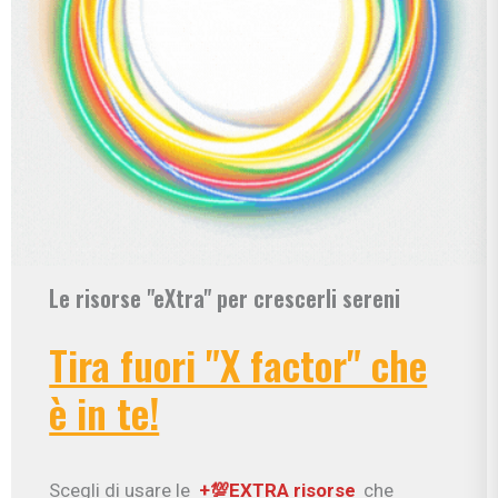
Le risorse "eXtra" per crescerli sereni
Tira fuori "X factor" che
è in te!
Scegli di usare le
+💯EXTRA risorse
che