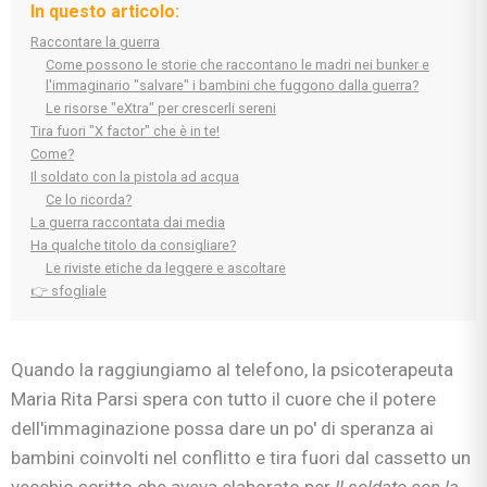
In questo articolo:
Raccontare la guerra
Come possono le storie che raccontano le madri nei bunker e
l'immaginario "salvare" i bambini che fuggono dalla guerra?
Le risorse "eXtra" per crescerli sereni
Tira fuori "X factor" che è in te!
Come?
Il soldato con la pistola ad acqua
Ce lo ricorda?
La guerra raccontata dai media
Ha qualche titolo da consigliare?
Le riviste etiche da leggere e ascoltare
👉 sfogliale
Quando la raggiungiamo al telefono, la psicoterapeuta
Maria Rita Parsi spera con tutto il cuore che il potere
dell'immaginazione possa dare un po' di speranza ai
bambini coinvolti nel conflitto e tira fuori dal cassetto un
vecchio scritto che aveva elaborato per
Il soldato con la