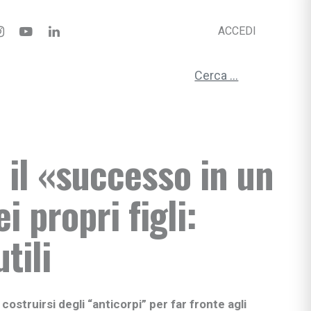
ACCEDI
Ricerca per:
 il «successo in un
i propri figli:
tili
ostruirsi degli “anticorpi” per far fronte agli