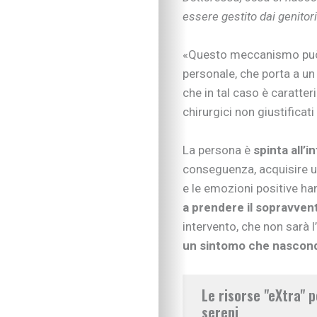
essere gestito dai genitor
«Questo meccanismo può r
personale, che porta a un 
che in tal caso è caratter
chirurgici non giustifica
La persona è
spinta all’i
conseguenza, acquisire u
e le emozioni positive h
a prendere il sopravven
intervento, che non sarà 
un sintomo che nascond
Le risorse "eXtra" p
sereni