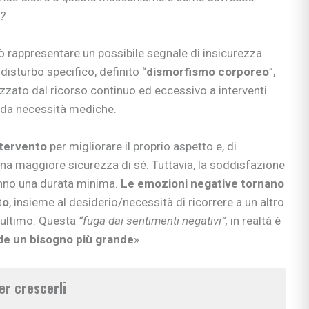
i?
appresentare un possibile segnale di insicurezza
disturbo specifico, definito “
dismorfismo corporeo
”,
izzato dal ricorso continuo ed eccessivo a interventi
ti da necessità mediche.
ntervento
per migliorare il proprio aspetto e, di
na maggiore sicurezza di sé. Tuttavia, la soddisfazione
anno una durata minima.
Le emozioni negative tornano
to
, insieme al desiderio/necessità di ricorrere a un altro
l’ultimo. Questa
“fuga dai sentimenti negativi”,
in realtà è
e un bisogno più grande
».
er crescerli