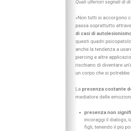
Quali ulteriori segnali di
Imparare divertendo
Proposte per famigl
A “tu per tu” con…
«Non tutti si accorgono c
Educare alla vita
passa soprattutto attrave
Educazione e regole
di casi di autolesionism
Educare al digitale
questi quadri psicopatolo
Educazione finanziar
anche la tendenza a usare
Educare alle emozio
piercing e altre applicazi
Relazioni sociali e b
rischiano di diventare un’
Autonomia e respons
Gli esperti consigli
un corpo che si potrebbe
I consigli degli psic
Mondo scuola
La
presenza costante de
Inserimento nido e 
mediatore delle emozioni
Scelte scolastiche
Metodo di studio
presenza non signifi
Tecnologia a scuola
incoraggi il dialogo, 
Metodo di studio
figli, tenendo il più p
Kit didattici per la p