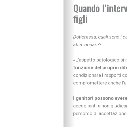
Quando l’interv
Sviluppo cognitivo 
Linguaggio
figli
I consigli dei pedago
Imparare divertendo
Scarabocchi e diseg
Dottoressa, quali sono i c
Consigli di lettura
attenzionare?
Tempo libero
Vivere la famiglia
«L’aspetto patologico si 
Lo spazio d’ascolto
funzione del proprio dif
Essere famiglia
Quando arriva un be
condizionare i rapporti con
Rapporto genitori-fig
compromettere anche l’
Nipoti e nonni
Vivere con cani, gatti
I genitori possono aver
Sicurezza dentro e f
accoglienti e non giudican
Attività in famiglia
percorso di accettazione 
Natale insieme
Tradizioni in cucina