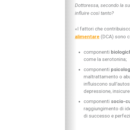
Dottoressa, secondo la su
influire così tanto?
«I fattori che contribuisc
alimentare
(DCA) sono c
componenti
biologic
come la serotonina;
componenti
psicolo
maltrattamento o abus
influiscono sull’auto
depressione, insicur
componenti
socio-cu
raggiungimento di ide
di successo e perfez