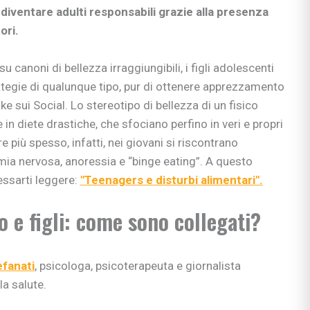
diventare adulti responsabili grazie alla presenza
ori.
u canoni di bellezza irraggiungibili, i figli adolescenti
ategie di qualunque tipo, pur di ottenere apprezzamento
e sui Social. Lo stereotipo di bellezza di un fisico
 in diete drastiche, che sfociano perfino in veri e propri
e più spesso, infatti, nei giovani si riscontrano
ia nervosa, anoressia e “binge eating”. A questo
essarti leggere:
"Teenagers e disturbi alimentari".
o e figli: come sono collegati?
efanati
, psicologa, psicoterapeuta e giornalista
la salute.