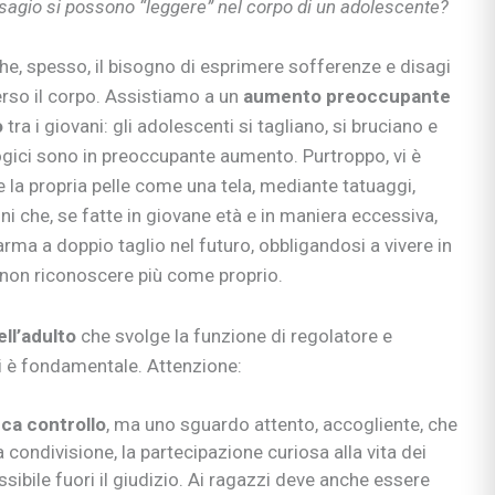
 disagio si possono “leggere” nel corpo di un adolescente?
si
ie
he, spesso, il bisogno di esprimere sofferenze e disagi
rso il corpo. Assistiamo a un
aumento preoccupante
o
tra i giovani: gli adolescenti si tagliano, si bruciano e
gici sono in preoccupante aumento. Purtroppo, vi è
ia
 la propria pelle come una tela, mediante tatuaggi,
ni
oni che, se fatte in giovane età e in maniera eccessiva,
ullismo
arma a doppio taglio nel futuro, obbligandosi a vivere in
abilità
ano…
 non riconoscere più come proprio.
ologi
ll’adulto
che svolge la funzione di regolatore e
scuola
 è fondamentale. Attenzione:
ca controllo
, ma uno sguardo attento, accogliente, che
la condivisione, la partecipazione curiosa alla vita dei
ossibile fuori il giudizio. Ai ragazzi deve anche essere
rimaria