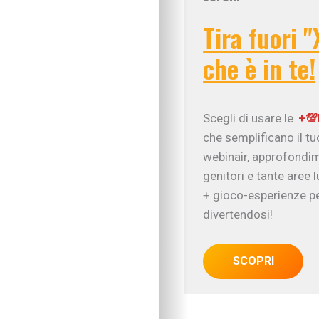
Tira fuori "
che è in te!
Scegli di usare le
+💯
che semplificano il t
webinair, approfondim
genitori e tante aree 
+ gioco-esperienze pe
divertendosi!
IN EVIDENZA
Figli in crescita
SCOPRI
Adolescenza
Figli con bisogni spe
Neonati e prima infa
Sviluppo psicomotor