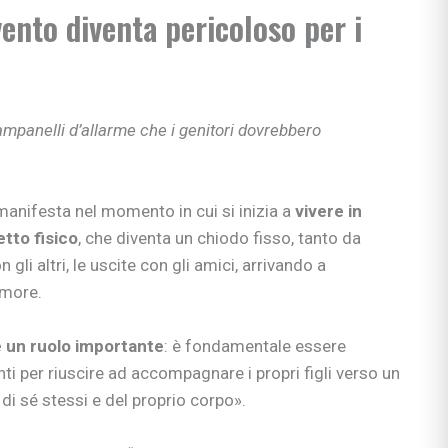
ento diventa pericoloso per i
e apprendimento
gisti
si
ni
ampanelli d’allarme che i genitori dovrebbero
manifesta nel momento in cui si inizia a
vivere in
etto fisico
, che diventa un chiodo fisso, tanto da
bè
 gli altri, le uscite con gli amici, arrivando a
li
umore.
 & co.
e un ruolo importante
: è fondamentale essere
uori casa
ti per riuscire ad accompagnare i propri figli verso un
di sé stessi e del proprio corpo».