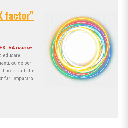
X factor"
EXTRA risorse
uo educare:
enti, guide per
ludico-didattiche
r farli imparare
ciali
nzia
io