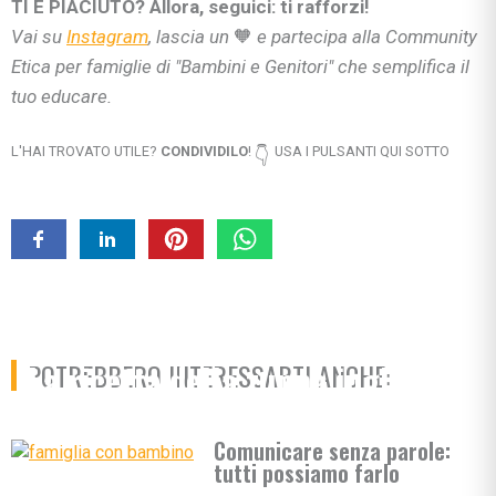
TI È PIACIUTO? Allora, seguici: ti rafforzi!
Vai su
Instagram
, lascia un
🧡
e partecipa alla Community
Etica per famiglie di "Bambini e Genitori" che semplifica il
tuo educare.
L'HAI TROVATO UTILE?
CONDIVIDILO
!
USA I PULSANTI QUI SOTTO
👇
La ricetta della zuppa inglese
POTREBBERO INTERESSARTI ANCHE:
incontra Bologna
Comunicare senza parole:
tutti possiamo farlo