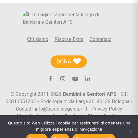
Chi siamo
Risorse Extra
Contattaci
DONA
© Copyright 2011-2026
Bambini e Genitori APS
- C.F.
03811551203 - Sede legale: via Larga 36, 40138 Bologna -
Contatti: info@bambiniegenitori.it -
Privacy Policy
Web design by
:
Ilaria Zamboni
-
Photo Credits
:
Questo sito Web utilizza i cookie per assicurarti di ottenere una
freepik.com
–
pixabay.com
–
pexels.com
migliore esperienza di navigazione