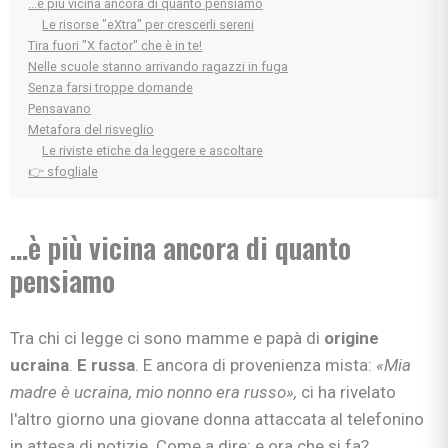
...è più vicina ancora di quanto pensiamo
Le risorse "eXtra" per crescerli sereni
Tira fuori "X factor" che è in te!
Nelle scuole stanno arrivando ragazzi in fuga
Senza farsi troppe domande
Pensavano
Metafora del risveglio
Le riviste etiche da leggere e ascoltare
👉 sfogliale
...è più vicina ancora di quanto
pensiamo
Tra chi ci legge ci sono mamme e papà di
origine
ucraina
.
E russa
. E ancora di provenienza mista:
«Mia
madre è ucraina, mio nonno era russo»,
ci ha rivelato
l'altro giorno una giovane donna attaccata al telefonino
in attesa di notizie. Come a dire: e ora che si fa?