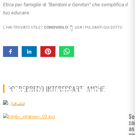
Etica per famiglie di "Bambini e Genitori" che semplifica il
tuo educare.
L'HAI TROVATO UTILE?
CONDIVIDILO
!
USA I PULSANTI QUI SOTTO
👇
Falsi miti…curare i denti in
POTREBBERO INTERESSARTI ANCHE:
gravidanza si può
Se
za
as
pe