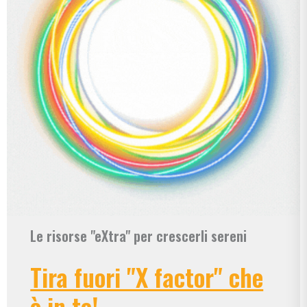
Le risorse "eXtra" per crescerli sereni
Tira fuori "X factor" che
è in te!