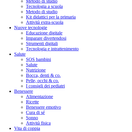
Metodo di studio
Tecnologia a scuola
Metodo di studio
Kit didattici per la primaria
Attività extra-scuola
Nuove tecnologie
Educazione digitale
Imparare divertendosi
Strumenti digitali
Tecnologia e intrattenimento
Salute
SOS bambini
Salute
Nutrizione
Bocca, denti & co.
Pelle, occhi & co.
I consigli dei pediatri
Benessere
Alimentazione
Ricette
Benessere emotivo
Cura di sé
Sonno
Attività fisica
Vita di coppia