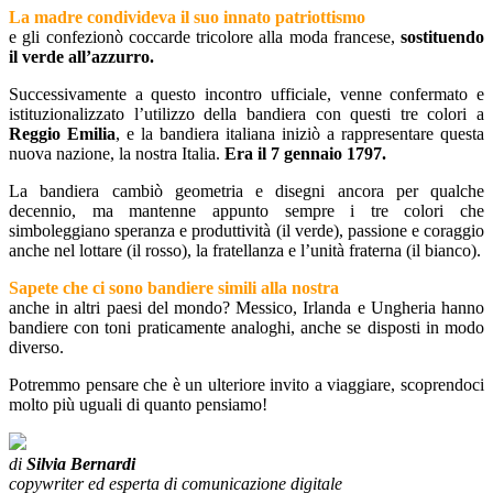
La madre condivideva
il suo innato patriottismo
e gli confezionò coccarde tricolore alla moda francese,
sostituendo
il verde all’azzurro.
Successivamente a questo incontro ufficiale, venne confermato e
istituzionalizzato l’utilizzo della bandiera con questi tre colori a
Reggio Emilia
, e la bandiera italiana iniziò a rappresentare questa
nuova nazione, la nostra Italia.
Era il 7 gennaio 1797.
La bandiera cambiò geometria e disegni ancora per qualche
decennio, ma mantenne appunto sempre i tre colori che
simboleggiano speranza e produttività (il verde), passione e coraggio
anche nel lottare (il rosso), la fratellanza e l’unità fraterna (il bianco).
Sapete che ci sono
bandiere simili alla nostra
anche in altri paesi del mondo? Messico, Irlanda e Ungheria hanno
bandiere con toni praticamente analoghi, anche se disposti in modo
diverso.
Potremmo pensare che è un ulteriore invito a viaggiare, scoprendoci
molto più uguali di quanto pensiamo!
di
Silvia Bernardi
copywriter ed esperta di comunicazione digitale