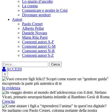
Lo spazio d’ascolto
La coppia
Comunicare e gestire le Crisi
Diventare genitori
Autori
Paolo Crepet
Alberto Pellai
Daniele Novara
Maria Rita Parsi
Cognomi autori A-F
Cognomi autori G-M
Cognomi autori N-R
Cognomi autori S-Z
Ricerca
per:
ACCEDI
+
In evidenza
Crescita