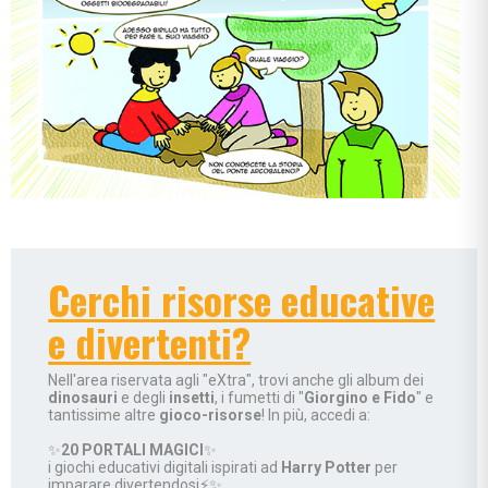
Cerchi risorse educative
e divertenti?
Nell'area riservata agli "eXtra", trovi anche gli album dei
dinosauri
e degli
insetti
, i fumetti di "
Giorgino e Fido
" e
tantissime altre
gioco-risorse
! In più, accedi a:
✨
20 PORTALI MAGICI
✨
i giochi educativi digitali ispirati ad
Harry Potter
per
imparare divertendosi⚡✨