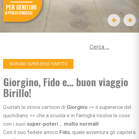
PER GENITORI
APPROFONDISCI
Ricerca per:
GIORGINO SUPER EROE FUMETTO
Giorgino, Fido e… buon viaggio
Birillo!
Gustati le storie cartoon di
Giorgino
>> il supereroe del
quotidiano << che a scuola e in famiglia risolve le cose
con i suoi
super-poteri... molto normali
!
Con il suo fedele amico
Fido
, quale avventura gli capiterà