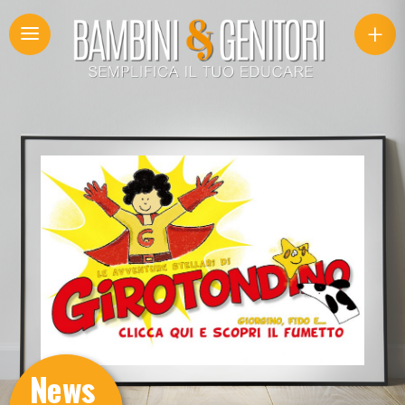
+
News