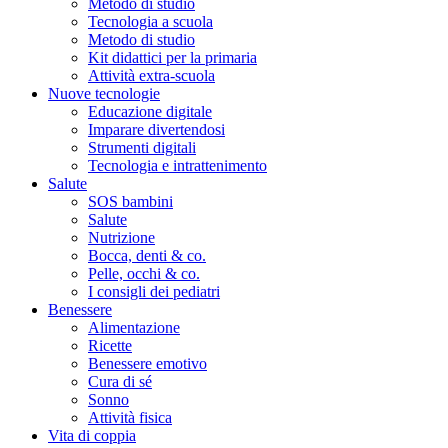
Metodo di studio
Tecnologia a scuola
Metodo di studio
Kit didattici per la primaria
Attività extra-scuola
Nuove tecnologie
Educazione digitale
Imparare divertendosi
Strumenti digitali
Tecnologia e intrattenimento
Salute
SOS bambini
Salute
Nutrizione
Bocca, denti & co.
Pelle, occhi & co.
I consigli dei pediatri
Benessere
Alimentazione
Ricette
Benessere emotivo
Cura di sé
Sonno
Attività fisica
Vita di coppia