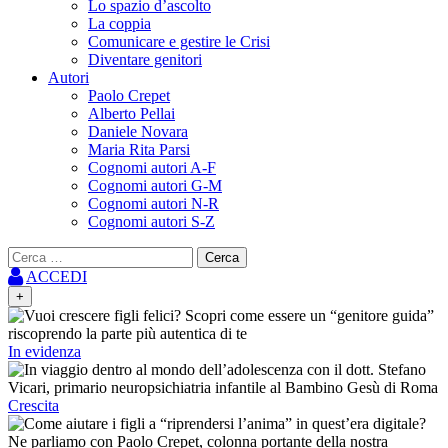
Lo spazio d’ascolto
La coppia
Comunicare e gestire le Crisi
Diventare genitori
Autori
Paolo Crepet
Alberto Pellai
Daniele Novara
Maria Rita Parsi
Cognomi autori A-F
Cognomi autori G-M
Cognomi autori N-R
Cognomi autori S-Z
Ricerca
per:
ACCEDI
+
In evidenza
Crescita