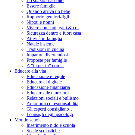
Lo spazio d’ascolto
Essere famiglia
Quando arriva un bebè
Rapporto genitori-figli
Nipoti e nonni
Vivere con cani, gatti & co.
Sicurezza dentro e fuori casa
Attività in famiglia
Natale insieme
Tradizioni in cucina
Imparare divertendosi
Proposte per famiglie
A “tu per tu” con…
Educare alla vita
Educazione e regole
Educare al digitale
Educazione finanziaria
Educare alle emozioni
Relazioni sociali e bullismo
Autonomia e responsabilità
Gli esperti consigliano…
I consigli degli psicologi
Mondo scuola
Inserimento nido e scuola
Scelte scolastiche