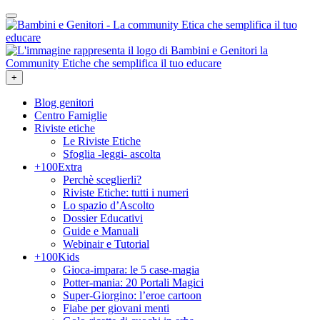
+
Blog genitori
Centro Famiglie
Riviste etiche
Le Riviste Etiche
Sfoglia -leggi- ascolta
+100Extra
Perchè sceglierli?
Riviste Etiche: tutti i numeri
Lo spazio d’Ascolto
Dossier Educativi
Guide e Manuali
Webinair e Tutorial
+100Kids
Gioca-impara: le 5 case-magia
Potter-mania: 20 Portali Magici
Super-Giorgino: l’eroe cartoon
Fiabe per giovani menti