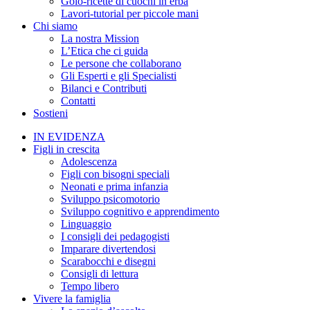
Golo-ricette di cuochi in erba
Lavori-tutorial per piccole mani
Chi siamo
La nostra Mission
L’Etica che ci guida
Le persone che collaborano
Gli Esperti e gli Specialisti
Bilanci e Contributi
Contatti
Sostieni
IN EVIDENZA
Figli in crescita
Adolescenza
Figli con bisogni speciali
Neonati e prima infanzia
Sviluppo psicomotorio
Sviluppo cognitivo e apprendimento
Linguaggio
I consigli dei pedagogisti
Imparare divertendosi
Scarabocchi e disegni
Consigli di lettura
Tempo libero
Vivere la famiglia