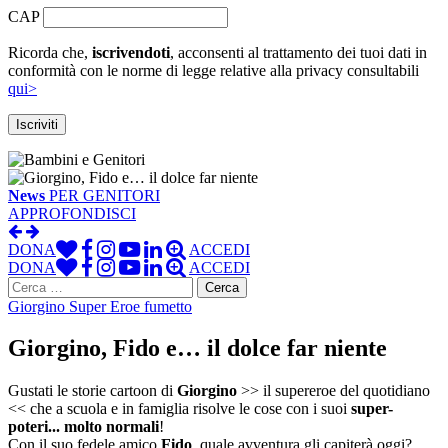
CAP
Ricorda che,
iscrivendoti
, acconsenti al trattamento dei tuoi dati in
conformità con le norme di legge relative alla privacy consultabili
qui>
News
PER GENITORI
APPROFONDISCI
DONA
ACCEDI
DONA
ACCEDI
Ricerca
per:
Giorgino Super Eroe fumetto
Giorgino, Fido e… il dolce far niente
Gustati le storie cartoon di
Giorgino
>> il supereroe del quotidiano
<< che a scuola e in famiglia risolve le cose con i suoi
super-
poteri... molto normali
!
Con il suo fedele amico
Fido
, quale avventura gli capiterà oggi?