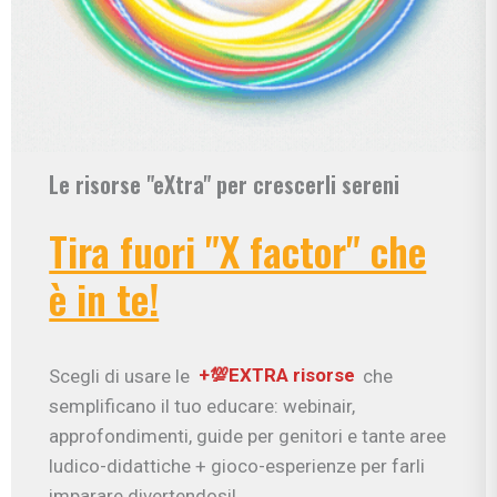
Le risorse "eXtra" per crescerli sereni
Tira fuori "X factor" che
è in te!
Scegli di usare le
+💯EXTRA risorse
che
semplificano il tuo educare: webinair,
approfondimenti, guide per genitori e tante aree
ludico-didattiche + gioco-esperienze per farli
imparare divertendosi!