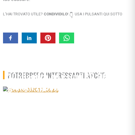
L'HAI TROVATO UTILE?
CONDIVIDILO
!
USA I PULSANTI QUI SOTTO
👇
Fiabe e altre magie:
“Coliandro ed i suoi 30.000
POTREBBERO INTERESSARTI ANCHE:
gioielli rubati”