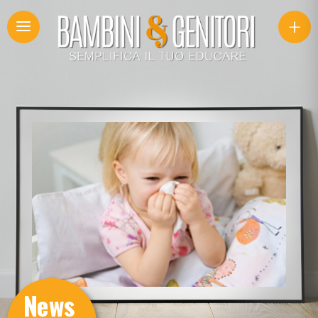
+
News