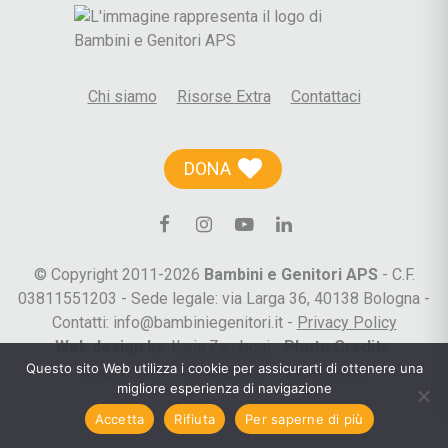
Chi siamo
Risorse Extra
Contattaci
DONA
© Copyright 2011-2026
Bambini e Genitori APS
- C.F.
03811551203 - Sede legale: via Larga 36, 40138 Bologna -
Contatti: info@bambiniegenitori.it -
Privacy Policy
Web design by
:
Ilaria Zamboni
-
Photo Credits
:
Questo sito Web utilizza i cookie per assicurarti di ottenere una
freepik.com
–
pixabay.com
–
pexels.com
migliore esperienza di navigazione
Accetta
Rifiuta
Per saperne di più