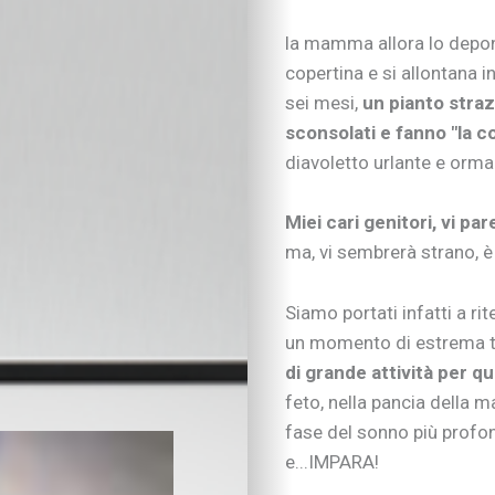
la mamma allora lo depone
copertina e si allontana i
sei mesi,
un pianto straz
sconsolati e fanno "la c
diavoletto urlante e orm
Miei cari genitori, vi pa
ma, vi sembrerà strano, 
Siamo portati infatti a ri
un momento di estrema tra
di grande attività per qu
feto, nella pancia della
fase del sonno più profo
e...IMPARA!