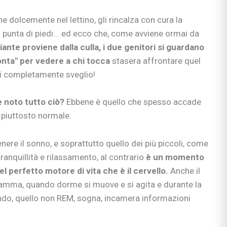
 dolcemente nel lettino, gli rincalza con cura la
n punta di piedi... ed ecco che, come avviene ormai da
iante proviene dalla culla, i due genitori si guardano
onta" per vedere a chi tocca
stasera affrontare quel
ai completamente sveglio!
re noto tutto ciò?
Ebbene è quello che spesso accade
è piuttosto normale.
tenere il sonno, e soprattutto quello dei più piccoli, come
nquillità e rilassamento, al contrario
è un momento
el perfetto motore di vita che è il cervello.
Anche il
 mamma, quando dorme si muove e si agita e durante la
ndo, quello non REM, sogna, incamera informazioni