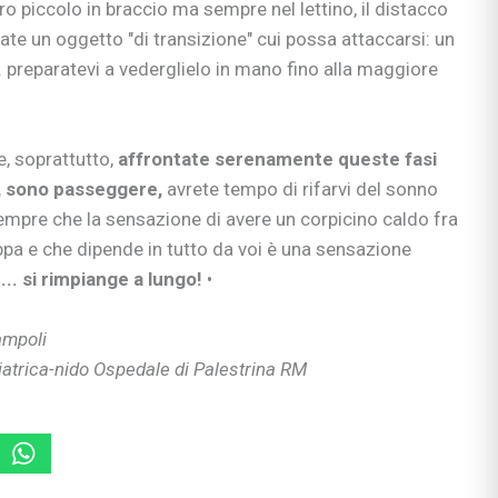
o piccolo in braccio ma sempre nel lettino, il distacco
 & co.
te un oggetto "di transizione" cui possa attaccarsi: un
uori casa
. preparatevi a vederglielo in mano fino alla maggiore
, soprattutto,
affrontate serenamente queste fasi
si
io, sono passeggere,
avrete tempo di rifarvi del sonno
ie
empre che la sensazione di avere un corpicino caldo fra
appa e che dipende in tutto da voi è una sensazione
.. si rimpiange a lungo!
•
ia
ampoli
ni
iatrica-nido Ospedale di Palestrina RM
ullismo
abilità
ano…
ologi