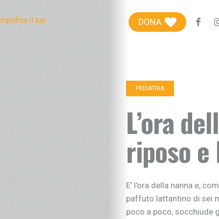
Blog genitori
DONA
Centro Famiglie
Riviste etiche
+100Extra
PEDIATRIA
+100Kids
L’ora del
Chi siamo
riposo e
Sostieni
E' l'ora della nanna e, co
paffuto lattantino di sei
poco a poco, socchiude gl