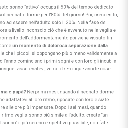
esto sonno "attivo" occupa il 50% del tempo dedicato
si il neonato dorme per l'80% del giorno! Poi, crescendo,
ino ad essere nell'adulto solo il 20%. Nella fase del
ciali
ra a livello inconscio ciò che è avvenuto nella veglia e
nzia
momento dell'addormentamento poi viene vissuto fin
io
a come
un
momento di dolorosa separazione dalla
e apprendimento
le che i piccoli si oppongano più o meno validamente a
 l'anno cominciano i primi sogni e con loro gli incubi a
gisti
unque rasserenatevi, verso i tre-cinque anni le cose
si
ni
ma e papà?
Nei primi mesi, quando il neonato dorme
adattatevi al loro ritmo, riposate con loro e siate
re alle ore più impensate. Dopo i sei mesi, quando
ritmo veglia-sonno più simile all'adulto, create "un
bè
 sonno" il più sereno e ripetitivo possibile, non fate
li