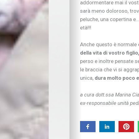
addormentare mai il vostr
Nipoti e nonni
Vivere con cani, gatti
sarà meno doloroso, trova
Sicurezza dentro e f
peluche, una copertina e..
Attività in famiglia
età!!!
Natale insieme
Tradizioni in cucina
Anche questo è normale e
Imparare divertendo
della vita di vostro figl
Proposte per famigl
perso e inoltre pensate s
A “tu per tu” con…
Educare alla vita
le braccia che vi si aggr
Educazione e regole
unica,
dura molto poco e.
Educare al digitale
Educazione finanziar
a cura dott.ssa Marina Ci
Educare alle emozio
ex-responsabile unità ped
Relazioni sociali e b
Autonomia e respons
Gli esperti consigli
I consigli degli psic
Mondo scuola