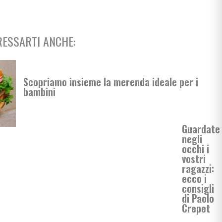
scuola
ESSARTI ANCHE:
rimaria
Scopriamo insieme la merenda ideale per i
bambini
si
Guardate
negli
enimento
occhi i
vostri
ragazzi:
ecco i
consigli
di Paolo
Crepet
i