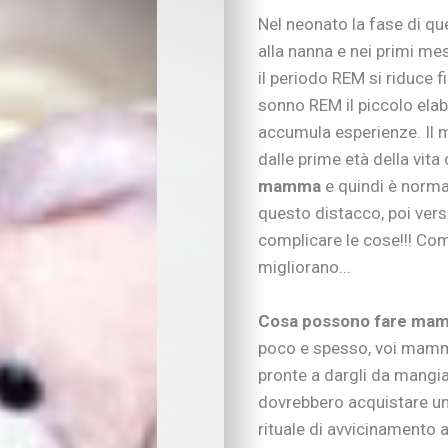
Nel neonato la fase di qu
IN EVIDENZA
Figli in crescita
alla nanna e nei primi me
Adolescenza
il periodo REM si riduce f
Figli con bisogni spe
sonno REM il piccolo elabo
Neonati e prima infa
accumula esperienze. Il 
Sviluppo psicomotor
dalle prime età della vit
Sviluppo cognitivo 
mamma
e quindi è norma
Linguaggio
questo distacco, poi verso
I consigli dei pedago
complicare le cose!!! Com
Imparare divertendo
Scarabocchi e diseg
migliorano...
Consigli di lettura
Tempo libero
Cosa possono fare mam
Vivere la famiglia
poco e spesso, voi mamme 
Lo spazio d’ascolto
pronte a dargli da mangia
Essere famiglia
dovrebbero acquistare un 
Quando arriva un be
rituale di avvicinamento al
Rapporto genitori-fig