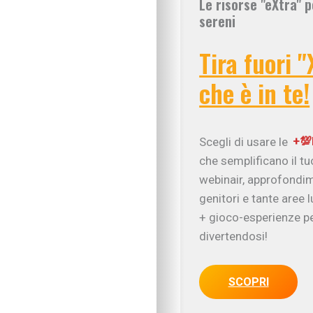
Le risorse "eXtra" p
sereni
Tira fuori "
che è in te!
Scegli di usare le
+💯
che semplificano il t
webinair, approfondim
genitori e tante aree 
+ gioco-esperienze pe
IN EVIDENZA
divertendosi!
Figli in crescita
Adolescenza
Figli con bisogni spe
SCOPRI
Neonati e prima infa
Sviluppo psicomotor