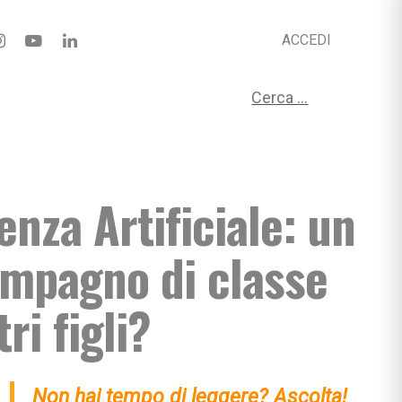
ACCEDI
Ricerca per:
genza Artificiale: un
mpagno di classe
ri figli?
Non hai tempo di leggere? Ascolta!