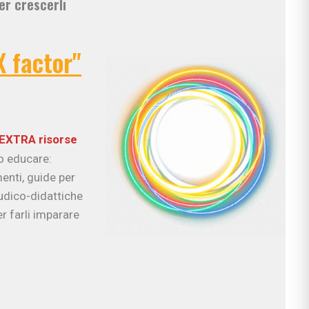
er crescerli
X factor"
EXTRA risorse
uo educare:
enti, guide per
ludico-didattiche
r farli imparare
ciali
nzia
io