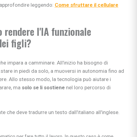
si
 approfondire leggendo:
Come sfruttare il cellulare
ie
rendere l'IA funzionale
ei figli?
ia
ni
ullismo
e impara a camminare. All'inizio ha bisogno di
abilità
stare in piedi da solo, a muoversi in autonomia fino ad
ano…
rere. Allo stesso modo, la tecnologia può aiutare i
ologi
arare, ma
solo se li sostiene
nel loro percorso di
scuola
che deve tradurre un testo dall'italiano all'inglese.
rimaria
omatico per fare tutto il lavoro. In questo caso è come