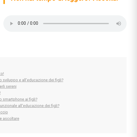
to!
o sviluppo e all’educazione dei figli?
rli sereni
!
o smartphone ai figli?
nzionale all'educazione dei figli?
occio
 e ascoltare