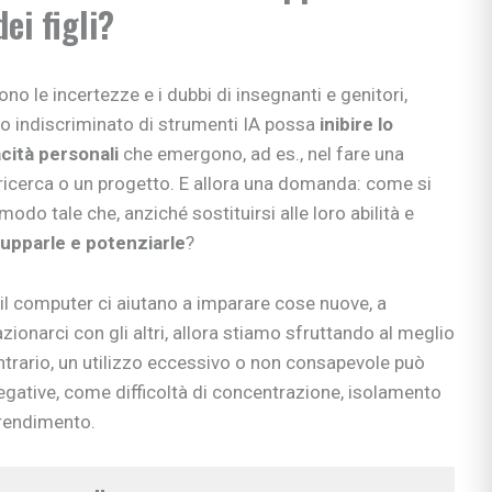
ei figli?
no le incertezze e i dubbi di insegnanti e genitori,
so indiscriminato di strumenti IA possa
inibire lo
acità personali
che emergono, ad es., nel fare una
ricerca o un progetto. E allora una domanda: come si
 modo tale che, anziché sostituirsi alle loro abilità e
vilupparle e potenziarle
?
l computer ci aiutano a imparare cose nuove, a
azionarci con gli altri, allora stiamo sfruttando al meglio
ontrario, un utilizzo eccessivo o non consapevole può
gative, come difficoltà di concentrazione, isolamento
prendimento.