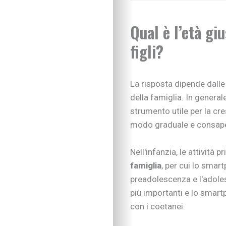
Sviluppo cognitivo 
Linguaggio
Qual è l’età gi
I consigli dei pedago
figli?
Imparare divertendo
Scarabocchi e diseg
Consigli di lettura
La risposta dipende dalle
Tempo libero
Vivere la famiglia
della famiglia. In genera
Lo spazio d’ascolto
strumento utile per la cre
Essere famiglia
modo graduale e consape
Quando arriva un be
Rapporto genitori-fig
Nell'infanzia, le attività p
Nipoti e nonni
famiglia
, per cui lo smar
Vivere con cani, gatti
preadolescenza e l'adoles
Sicurezza dentro e f
più importanti e lo smart
Attività in famiglia
Natale insieme
con i coetanei.
Tradizioni in cucina