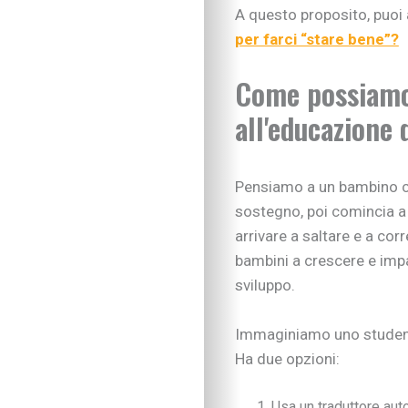
Imparare divertendo
A questo proposito, puoi
Proposte per famigl
per farci “stare bene”?
A “tu per tu” con…
Educare alla vita
Come possiamo 
Educazione e regole
all'educazione d
Educare al digitale
Educazione finanziar
Educare alle emozio
Relazioni sociali e b
Pensiamo a un bambino ch
Autonomia e respons
sostegno, poi comincia a 
Gli esperti consigli
arrivare a saltare e a cor
I consigli degli psic
bambini a crescere e imp
Mondo scuola
sviluppo.
Inserimento nido e 
Scelte scolastiche
Immaginiamo uno studente 
Metodo di studio
Tecnologia a scuola
Ha due opzioni:
Metodo di studio
Kit didattici per la p
Usa un traduttore aut