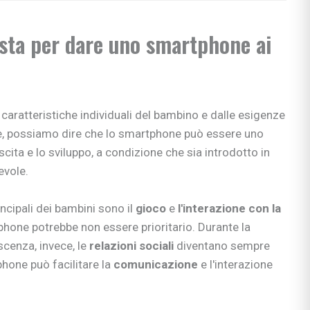
e apprendimento
usta per dare uno smartphone ai
gisti
si
ni
 caratteristiche individuali del bambino e dalle esigenze
le, possiamo dire che lo smartphone può essere uno
scita e lo sviluppo, a condizione che sia introdotto in
vole.
bè
li
rincipali dei bambini sono il
gioco
e
l'interazione con la
tphone potrebbe non essere prioritario. Durante la
 & co.
cenza, invece, le
relazioni sociali
diventano sempre
uori casa
phone può facilitare la
comunicazione
e l'interazione