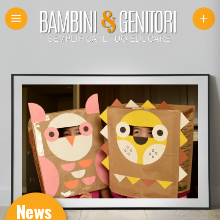
+
News