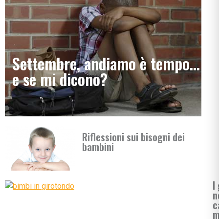
Settembre, andiamo è tempo…
e se mi dicono?
Riflessioni sui bisogni dei
bambini
I
n
c
m