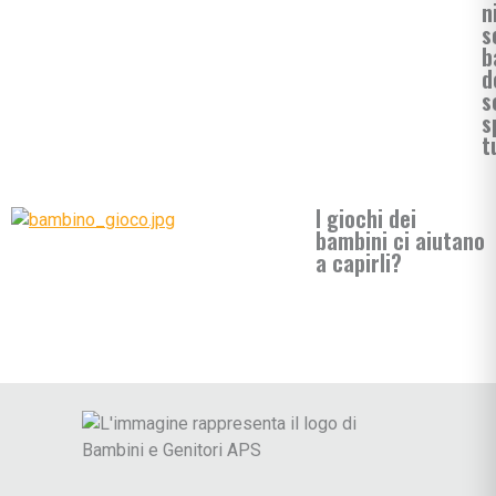
n
so
b
d
s
s
t
I giochi dei
bambini ci aiutano
a capirli?