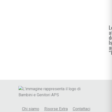
L
a
d
I
a
“
Chi siamo
Risorse Extra
Contattaci