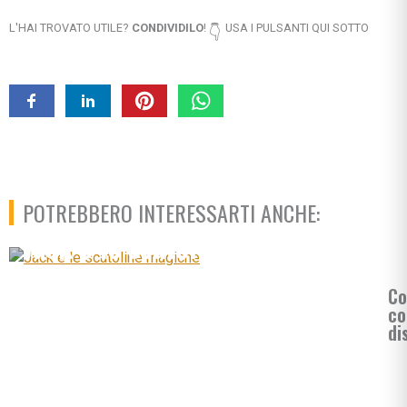
L'HAI TROVATO UTILE?
CONDIVIDILO
!
USA I PULSANTI QUI SOTTO
👇
POTREBBERO INTERESSARTI ANCHE:
Jack e le scatoline magiche
Co
co
di