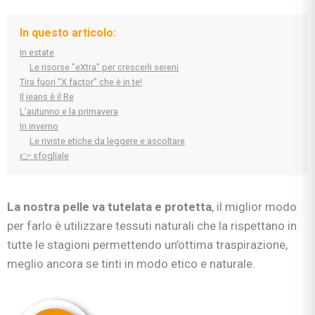
In questo articolo:
In estate
Le risorse "eXtra" per crescerli sereni
Tira fuori "X factor" che è in te!
Il jeans è il Re
L’autunno e la primavera
In inverno
Le riviste etiche da leggere e ascoltare
👉 sfogliale
La nostra pelle va tutelata e protetta
, il miglior modo
per farlo è utilizzare tessuti naturali che la rispettano in
tutte le stagioni permettendo un’ottima traspirazione,
meglio ancora se tinti in modo etico e naturale.