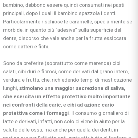
bambino, debbono essere quindi consumati nei pasti
principali, dopo i quali il bambino spazzola i denti.
Particolarmente rischiose le caramelle, specialmente se
morbide, in quanto più “adesive” sulla superficie del
dente, discorso che vale anche per la frutta essiccata
come datteri e fichi.
Sono da preferire (soprattutto come merenda) cibi
salati, cibi duri e fibrosi, come derivati dal grano intero,
verdura e frutta, che, richiedendo tempi di masticazione
lunghi,
stimolano una maggior secrezione di saliva,
che esercita un effetto protettivo molto importante
nei confronti della carie
, e
cibi ad azione cario
protettiva come i formaggi
. Il consumo giornaliero di
latte e derivati, infatti, non solo ci viene in aiuto per la
salute delle ossa, ma anche per quella dei denti, in
particolare per l’effetto anti-carie attribuito al fosforo e