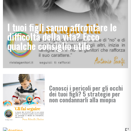
I tuoi figli sanno affrontare le
difficoltà della vita? Ecco
qualche consiglio utile
Conosci i pericoli per gli occhi
dei tuoi figli? 5 strategie per
non condannarli alla miopia
E’