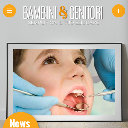
+
News