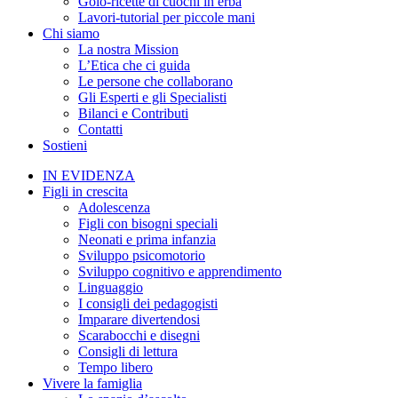
Golo-ricette di cuochi in erba
Lavori-tutorial per piccole mani
Chi siamo
La nostra Mission
L’Etica che ci guida
Le persone che collaborano
Gli Esperti e gli Specialisti
Bilanci e Contributi
Contatti
Sostieni
IN EVIDENZA
Figli in crescita
Adolescenza
Figli con bisogni speciali
Neonati e prima infanzia
Sviluppo psicomotorio
Sviluppo cognitivo e apprendimento
Linguaggio
I consigli dei pedagogisti
Imparare divertendosi
Scarabocchi e disegni
Consigli di lettura
Tempo libero
Vivere la famiglia