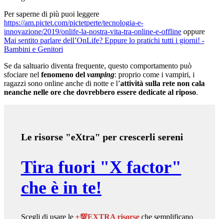
Per saperne di più puoi leggere
https://am.pictet.com/pictetperte/tecnologia-e-
innovazione/2019/onlife-la-nostra-vita-tra-online-e-offline
oppure
Mai sentito parlare dell’OnLife? Eppure lo pratichi tutti i giorni! -
Bambini e Genitori
Se da saltuario diventa frequente, questo comportamento può
sfociare nel
fenomeno del
vamping
: proprio come i vampiri, i
ragazzi sono online anche di notte e l’
attività sulla rete non cala
neanche nelle ore che dovrebbero essere dedicate al riposo
.
Le risorse "eXtra" per crescerli sereni
Tira fuori "X factor"
che è in te!
Scegli di usare le
+💯EXTRA risorse
che semplificano