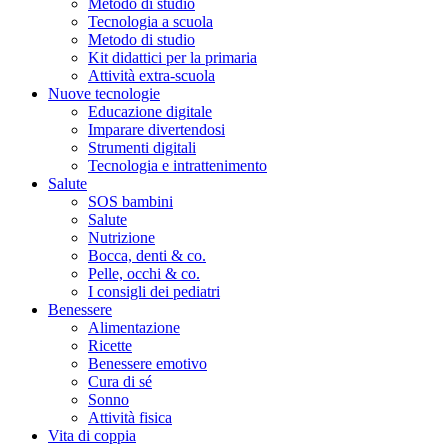
Metodo di studio
Tecnologia a scuola
Metodo di studio
Kit didattici per la primaria
Attività extra-scuola
Nuove tecnologie
Educazione digitale
Imparare divertendosi
Strumenti digitali
Tecnologia e intrattenimento
Salute
SOS bambini
Salute
Nutrizione
Bocca, denti & co.
Pelle, occhi & co.
I consigli dei pediatri
Benessere
Alimentazione
Ricette
Benessere emotivo
Cura di sé
Sonno
Attività fisica
Vita di coppia