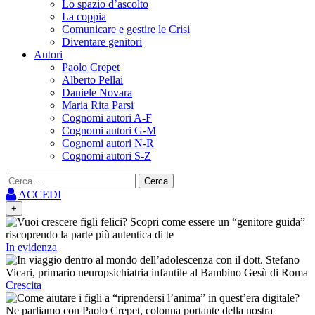
Lo spazio d’ascolto
La coppia
Comunicare e gestire le Crisi
Diventare genitori
Autori
Paolo Crepet
Alberto Pellai
Daniele Novara
Maria Rita Parsi
Cognomi autori A-F
Cognomi autori G-M
Cognomi autori N-R
Cognomi autori S-Z
Ricerca
per:
ACCEDI
+
In evidenza
Crescita