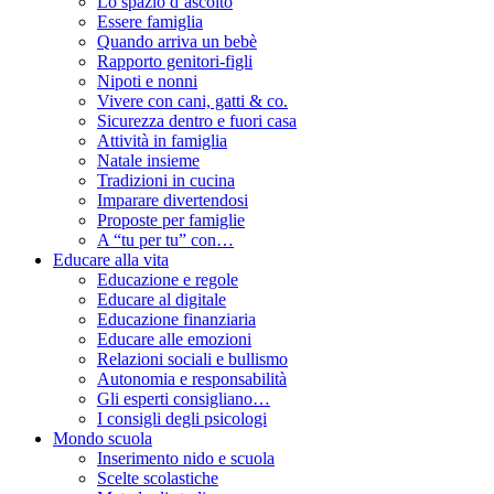
Lo spazio d’ascolto
Essere famiglia
Quando arriva un bebè
Rapporto genitori-figli
Nipoti e nonni
Vivere con cani, gatti & co.
Sicurezza dentro e fuori casa
Attività in famiglia
Natale insieme
Tradizioni in cucina
Imparare divertendosi
Proposte per famiglie
A “tu per tu” con…
Educare alla vita
Educazione e regole
Educare al digitale
Educazione finanziaria
Educare alle emozioni
Relazioni sociali e bullismo
Autonomia e responsabilità
Gli esperti consigliano…
I consigli degli psicologi
Mondo scuola
Inserimento nido e scuola
Scelte scolastiche