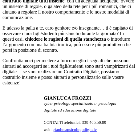
contratto digitale tutti insieme
, con un'adeguata netiquette, ovvero
un insieme di regole, o galateo della rete per i più romantici, che ci
aiutano a regolare il nostro comportamento e le nostre modalità di
comunicazione.
E adesso la palla a te, caro genitore e/o insegnante… ti è capitato di
osservare i tuoi figli/studenti più stanchi durante la giornata? In
questi casi,
chiedere le ragioni di quella stanchezza
o introdurre
l’argomento con una battuta ironica, può essere più produttivo che
porsi in posizione di scontro.
Confrontiamoci per mettere a fuoco meglio i segnali che possono
aiutarti ad accorgerti se i tuoi figli/studenti sono stati vampirizzati dal
digitale… se vuoi realizzare un Contratto Digitale, possiamo
costruirlo insieme e posso aiutarti a personalizzarlo sulle vostre
esigenze!
GIANLUCA FROZZI
cyber psicologo specializzato in psicologia
digitale ed educazione digitale
CONTATTI telefonici: 339.465.50.89
web:
gianlucapsicologodigitale