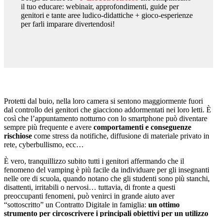
il tuo educare: webinair, approfondimenti, guide per
genitori e tante aree ludico-didattiche + gioco-esperienze
per farli imparare divertendosi!
Protetti dal buio, nella loro camera si sentono maggiormente fuori
dal controllo dei genitori che giacciono addormentati nei loro letti. È
così che l’appuntamento notturno con lo smartphone può diventare
sempre più frequente e avere
comportamenti e conseguenze
rischiose
come stress da notifiche, diffusione di materiale privato in
rete, cyberbullismo, ecc…
È vero, tranquillizzo subito tutti i genitori affermando che il
fenomeno del vamping è più facile da individuare per gli insegnanti
nelle ore di scuola, quando notano che gli studenti sono più stanchi,
disattenti, irritabili o nervosi… tuttavia, di fronte a questi
preoccupanti fenomeni, può venirci in grande aiuto aver
“sottoscritto” un Contratto Digitale in famiglia:
un ottimo
strumento per circoscrivere i principali obiettivi per un utilizzo