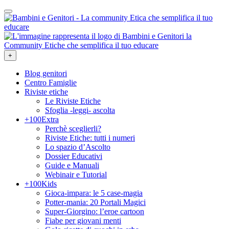
+
Blog genitori
Centro Famiglie
Riviste etiche
Le Riviste Etiche
Sfoglia -leggi- ascolta
+100Extra
Perchè sceglierli?
Riviste Etiche: tutti i numeri
Lo spazio d’Ascolto
Dossier Educativi
Guide e Manuali
Webinair e Tutorial
+100Kids
Gioca-impara: le 5 case-magia
Potter-mania: 20 Portali Magici
Super-Giorgino: l’eroe cartoon
Fiabe per giovani menti