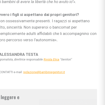
i bambini di avere la libertà che ho avuto io"».
si
ie
ero i figli si aspettano dai propri genitori?
non ossessivamente presenti. I ragazzi si aspettano
lto, sincerità. Non supereroi o bancomat per
emplicemente adulti affidabili che li accompagnino con
ia
 loro percorso verso l'autonomia»
.
ni
ullismo
abilità
ALESSANDRA TESTA
ano…
giornalista, direttrice responsabile
Rivista Etica
"Genitori"
ologi
CONTATTI e-mail:
redazione@bambiniegenitori.it
scuola
a leggere e
rimaria