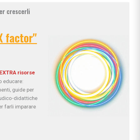
er crescerli
X factor"
EXTRA risorse
uo educare:
enti, guide per
ludico-didattiche
r farli imparare