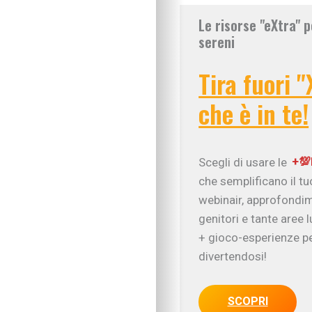
Le risorse "eXtra" p
sereni
Tira fuori "
che è in te!
Scegli di usare le
+💯
che semplificano il t
webinair, approfondim
genitori e tante aree 
+ gioco-esperienze pe
divertendosi!
SCOPRI