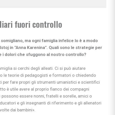
liari fuori controllo
si somigliano, ma ogni famiglia infelice lo è a modo
lstoj in "Anna Karenina". Quali sono le strategie per
 e i dolori che sfuggono al nostro controllo?
iglia si cerchi degli alleati. Ci si può aiutare
ndo le teorie di pedagogisti e formatori o chiedendo
i per fare propri gli strumenti umanistici e scientifici
tto è utile avere al proprio fianco dei compagni
i possono essere nonni, fratelli e sorelle, amici o
ciali
ucatori e gli insegnanti di riferimento e gli allenatori
nzia
svolte dai bambini».
io