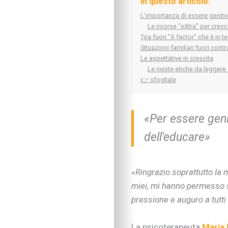
In questo articolo:
L’importanza di essere genito
Le risorse "eXtra" per cresce
Tira fuori "X factor" che è in te
Situazioni familiari fuori contr
Le aspettative in crescita
Le riviste etiche da leggere
👉 sfogliale
«Per essere geni
dell'educare»
«Ringrazio soprattutto la m
miei, mi hanno permesso 
pressione e auguro a tutti 
La psicoterapeuta
Maria 