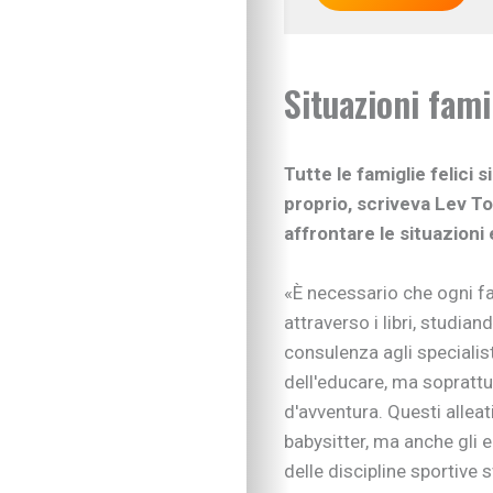
Situazioni fami
Tutte le famiglie felici 
proprio, scriveva Lev To
affrontare le situazioni
«È necessario che ogni fam
attraverso i libri, studia
consulenza agli specialist
IN EVIDENZA
dell'educare, ma soprattu
Figli in crescita
d'avventura. Questi alleat
Adolescenza
Figli con bisogni spe
babysitter, ma anche gli ed
Neonati e prima infa
delle discipline sportive 
Sviluppo psicomotor