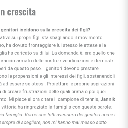
e apprendimento
in crescita
gisti
si
enitori incidono sulla crescita dei figli?
ni
tive sui propri figli sta sbagliando il movimento.
, ha dovuto fronteggiare lui stesso le attese e le
lia ha caricato su di lui. La domanda è: era quello che
l braccio armato delle nostre rivendicazioni e dei nostri
iberi da questo peso. I genitori devono prestare
bè
no le propensioni e gli interessi dei figli, sostenendoli
li
à ad essere se stessi. Proiettare le proprie aspirazioni
a di creare frustrazioni delle quali prima o poi quei
 & co.
to. Mi piace allora citare il campione di tennis,
Jannik
uori casa
vittoria ha ringraziato la famiglia con queste parole:
ia famiglia. Vorrei che tutti avessero dei genitori come i
sempre di scegliere, non mi hanno mai messo sotto