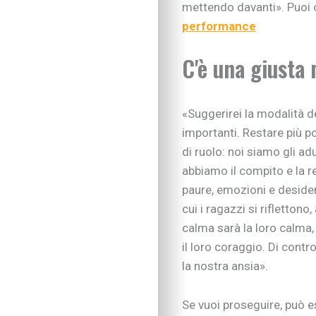
Imparare divertendo
mettendo davanti». Puoi 
Proposte per famigl
performance
A “tu per tu” con…
Educare alla vita
C'è una giusta
Educazione e regole
Educare al digitale
Educazione finanziar
«Suggerirei la modalità d
Educare alle emozio
importanti. Restare più po
Relazioni sociali e b
di ruolo: noi siamo gli adu
Autonomia e respons
abbiamo il compito e la re
Gli esperti consigli
paure, emozioni e desider
I consigli degli psic
Mondo scuola
cui i ragazzi si rifletton
Inserimento nido e 
calma sarà la loro calma,
Scelte scolastiche
il loro coraggio. Di contr
Metodo di studio
la nostra ansia».
Tecnologia a scuola
Metodo di studio
Se vuoi proseguire, può e
Kit didattici per la p