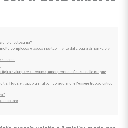
izione di autostima?
, molto complessa e passa inevitabilmente dalla paura di non valere
rli sereni
!
 figli a sviluppare autostima, amor proprio e fiducia nelle proprie
o tra il lodare troppo un figlio, incoraggiarlo, e l'essere troppo critico
rsi?
 e ascoltare