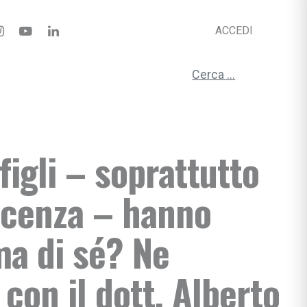
ACCEDI
Ricerca per:
figli – soprattutto
scenza – hanno
ma di sé? Ne
con il dott. Alberto