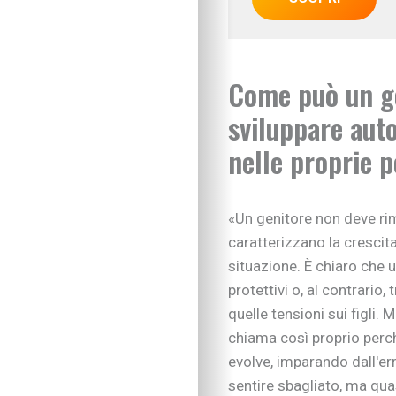
Come può un gen
sviluppare aut
nelle proprie p
«Un genitore non deve ri
caratterizzano la crescita
situazione. È chiaro che 
protettivi o, al contrario,
IN EVIDENZA
Figli in crescita
quelle tensioni sui figli. 
Adolescenza
chiama così proprio perché
Figli con bisogni spe
evolve, imparando dall'e
Neonati e prima infa
sentire sbagliato, ma qua
Sviluppo psicomotor