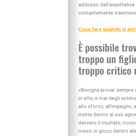
addosso dall'aspettativa d
Sviluppo cognitivo 
costantemente trasmesso
Linguaggio
I consigli dei pedago
Imparare divertendo
Cosa fare quando si entra
Scarabocchi e diseg
È possibile trov
Consigli di lettura
Tempo libero
troppo un figli
Vivere la famiglia
Lo spazio d’ascolto
troppo critico 
Essere famiglia
Quando arriva un be
Rapporto genitori-fig
«Bisogna provar sempre a
Nipoti e nonni
in atto, e mai degli esti
Vivere con cani, gatti
allo sforzo, all'impegno, a
Sicurezza dentro e f
mette dentro al suo agire
Attività in famiglia
davvero il risultato, rico
Natale insieme
messi in gioco dentro alle
Tradizioni in cucina