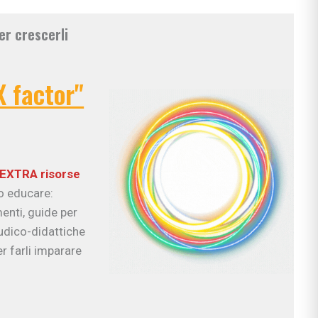
er crescerli
X factor"
EXTRA risorse
uo educare:
enti, guide per
ludico-didattiche
r farli imparare