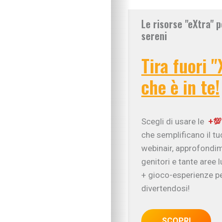
Le risorse "eXtra" p
sereni
Tira fuori "
che è in te!
Scegli di usare le
+💯
che semplificano il t
webinair, approfondim
genitori e tante aree 
+ gioco-esperienze pe
divertendosi!
SCOPRI