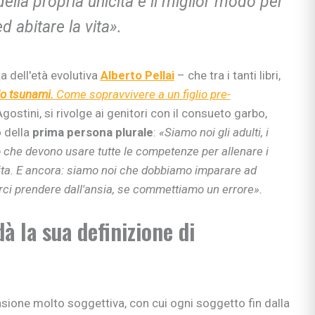
ella propria unicità è il miglior modo per
 abitare la vita».
a dell'età evolutiva
Alberto Pellai
– che tra i tanti libri,
lo tsunami.
Come sopravvivere a un figlio pre-
ostini, si rivolge ai genitori con il consueto garbo,
 della
prima persona plurale
:
«Siamo noi gli adulti, i
ro che devono usare tutte le competenze per allenare i
vita. E ancora: siamo noi che dobbiamo imparare ad
farci prendere dall'ansia, se commettiamo un errore».
dà la sua definizione di
sione molto soggettiva, con cui ogni soggetto fin dalla