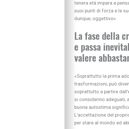
tenera età impara a pensa
suoi punti di forza e le s
dunque, oggettivo».
La fase della c
e passa inevita
valere abbastan
«Soprattutto la prima ad
trasformazioni, può diven
soprattutto a partire dall
si considerino adeguati, 
buona autostima significa
L'accettazione del proprio
per stare al mondo ed abit