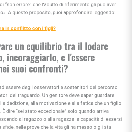
i “non errore” che l'adulto di riferimento gli può aver
e apprendimento
». A questo proposito, puoi approfondire leggendo:
gisti
si
 in conflitto con i figli?
ni
are un equilibrio tra il lodare
o, incoraggiarlo, e l'essere
nei suoi confronti?
bè
li
d essere degli osservatori e sostenitori del percorso
matori del traguardo. Un genitore deve saper guardare
 & co.
lla dedizione, alla motivazione e alla fatica che un figlio
uori casa
. È dire “sei stato eccezionale” solo quando arriva
noscendo al ragazzo o alla ragazza la capacità di essersi
 sfide, nelle prove che la vita gli ha messo o gli sta