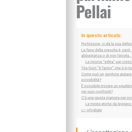
Pellai
In questo articolo:
Professore, ci dà la sua defin
La fase della crescita è, però
abbastanza o di non farcela...
Le risorse "eXtra" per cresce
Tira fuori "X factor" che è in te
Come può un genitore aiutare i
possibilità?
È possibile trovare un equilibri
nei suoi confronti?
C'è una giusta maniera per po
Le riviste etiche da leggere
👉 sfogliale