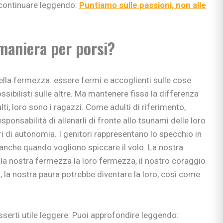
si
continuare leggendo:
Puntiamo sulle passioni, non alle
ie
 maniera per porsi?
ia
ella fermezza: essere fermi e accoglienti sulle cose
ni
ssibilisti sulle altre. Ma mantenere fissa la differenza
ullismo
lti, loro sono i ragazzi. Come adulti di riferimento,
abilità
sponsabilità di allenarli di fronte allo tsunami delle loro
ano…
i di autonomia. I genitori rappresentano lo specchio in
ologi
o, anche quando vogliono spiccare il volo. La nostra
scuola
 la nostra fermezza la loro fermezza, il nostro coraggio
o, la nostra paura potrebbe diventare la loro, così come
sserti utile leggere: Puoi approfondire leggendo:
rimaria