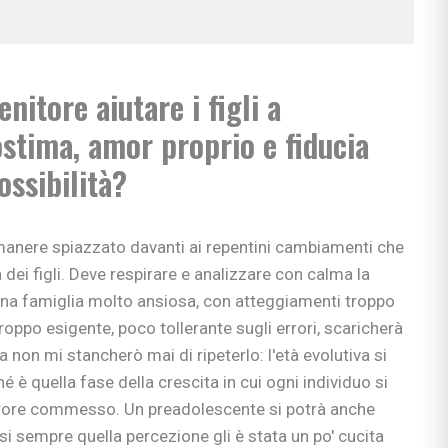
itore aiutare i figli a
ostima, amor proprio e fiducia
ossibilità?
manere spiazzato davanti ai repentini cambiamenti che
 dei figli. Deve respirare e analizzare con calma la
una famiglia molto ansiosa, con atteggiamenti troppo
 troppo esigente, poco tollerante sugli errori, scaricherà
Ma non mi stancherò mai di ripeterlo: l'età evolutiva si
 è quella fase della crescita in cui ogni individuo si
ciali
rrore commesso. Un preadolescente si potrà anche
nzia
si sempre quella percezione gli è stata un po' cucita
io