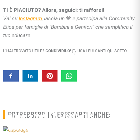
TI È PIACIUTO? Allora, seguici: ti rafforzi!
Vai su
Instagram
, lascia un
🧡
e partecipa alla Community
Etica per famiglie di "Bambini e Genitori" che semplifica il
tuo educare.
L'HAI TROVATO UTILE?
CONDIVIDILO
!
USA I PULSANTI QUI SOTTO
👇
Tra maggio e giugno un
ortaggio davvero prezioso…
ecco a voi l’Asparagus
POTREBBERO INTERESSARTI ANCHE:
Officinalis