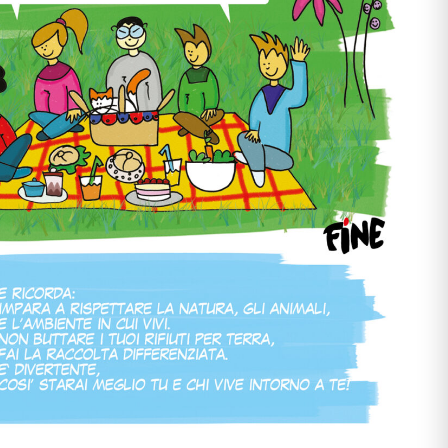
e apprendimento
gisti
si
ni
bè
li
 & co.
uori casa