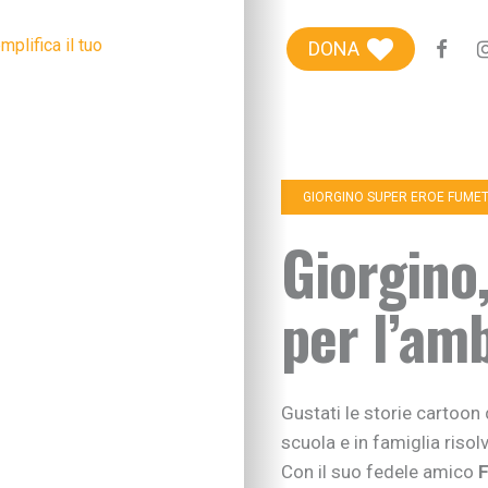
Blog genitori
DONA
Centro Famiglie
Riviste etiche
+100Extra
GIORGINO SUPER EROE FUME
+100Kids
Giorgino,
Chi siamo
per l’am
Sostieni
Gustati le storie cartoon 
scuola e in famiglia risol
Con il suo fedele amico
F