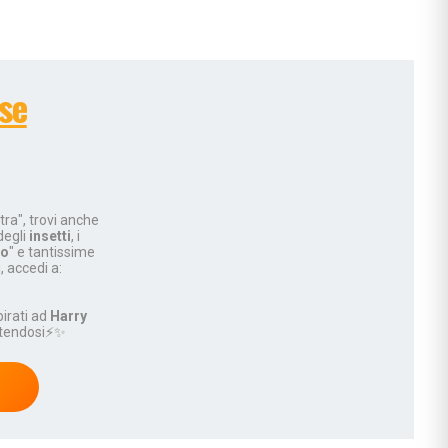
si
ie
se
ia
ni
ullismo
tra", trovi anche
abilità
degli
insetti
, i
ano…
do
" e tantissime
ù, accedi a:
ologi
spirati ad
Harry
scuola
rtendosi⚡✨
rimaria