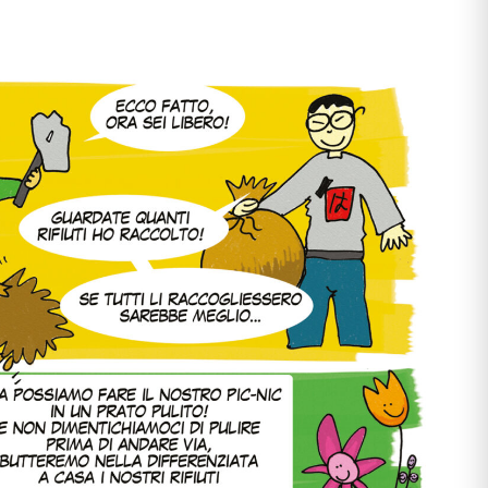
ciali
nzia
io