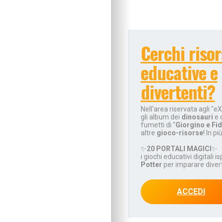
Imparare divertendo
Proposte per famigl
A “tu per tu” con…
Educare alla vita
Cerchi risor
Educazione e regole
Educare al digitale
educative e
Educazione finanziar
divertenti?
Educare alle emozio
Relazioni sociali e b
Nell'area riservata agli "eX
Autonomia e respons
gli album dei
dinosauri
e 
Gli esperti consigli
fumetti di "
Giorgino e Fi
altre
gioco-risorse
! In pi
I consigli degli psic
Mondo scuola
✨
20 PORTALI MAGICI
✨
i giochi educativi digitali i
Inserimento nido e 
Potter
per imparare dive
Scelte scolastiche
Metodo di studio
ACCEDI
Tecnologia a scuola
Metodo di studio
Kit didattici per la p