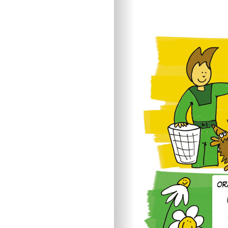
IN EVIDENZA
Figli in crescita
Adolescenza
Figli con bisogni spe
Neonati e prima infa
Sviluppo psicomotor