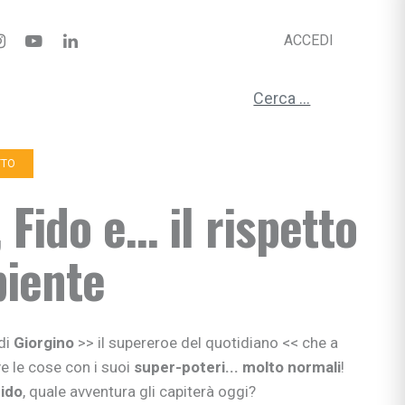
ACCEDI
Ricerca per:
TTO
 Fido e… il rispetto
biente
di
Giorgino
>> il supereroe del quotidiano << che a
ve le cose con i suoi
super-poteri... molto normali
!
ido
, quale avventura gli capiterà oggi?