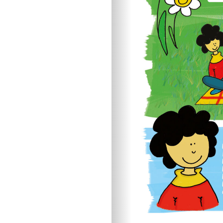
Sviluppo cognitivo 
Linguaggio
I consigli dei pedago
Imparare divertendo
Scarabocchi e diseg
Consigli di lettura
Tempo libero
Vivere la famiglia
Lo spazio d’ascolto
Essere famiglia
Quando arriva un be
Rapporto genitori-fig
Nipoti e nonni
Vivere con cani, gatti
Sicurezza dentro e f
Attività in famiglia
Natale insieme
Tradizioni in cucina