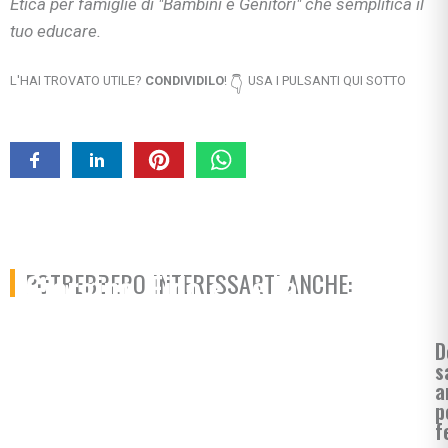
Etica per famiglie di "Bambini e Genitori" che semplifica il
tuo educare.
L'HAI TROVATO UTILE?
CONDIVIDILO
!
USA I PULSANTI QUI SOTTO
👇
Giorgino, Fido e… e la
POTREBBERO INTERESSARTI ANCHE:
merenda scomparsa
D
s
a
p
f