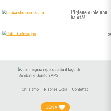
L’igiene orale non
ha età!
s
Chi siamo
Risorse Extra
Contattaci
DONA