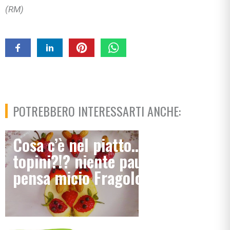
(RM)
POTREBBERO INTERESSARTI ANCHE:
Cosa c’è nel piatto… dei
topini?!? niente paura, ci
pensa micio Fragolone!!!