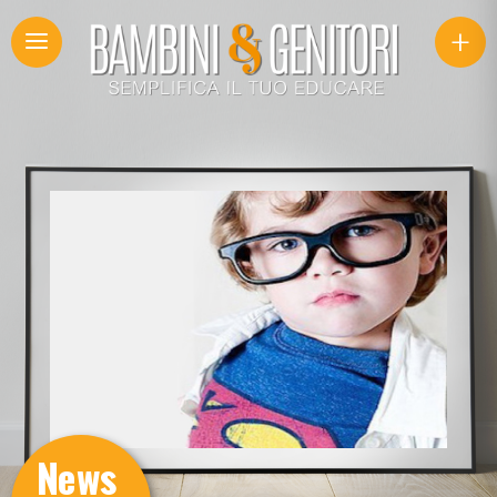
+
News