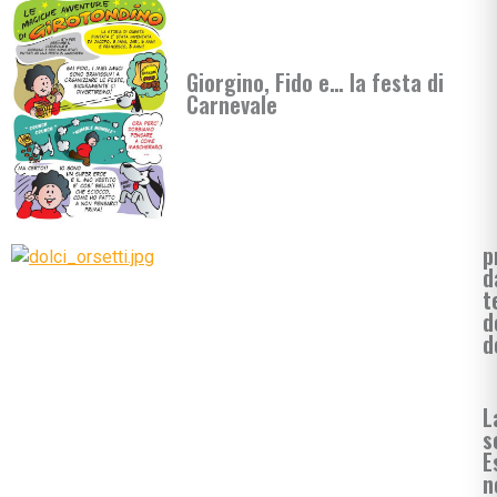
Giorgino, Fido e… la festa di
Carnevale
p
d
t
d
d
L
s
E
n