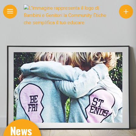
+
News