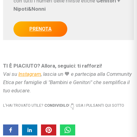
con tutti i numeri delle riviste etiche
Genitori
+
Nipoti&Nonni
PRENOTA
TI È PIACIUTO? Allora, seguici: ti rafforzi!
Vai su
Instagram
, lascia un
🧡
e partecipa alla Community
Etica per famiglie di "Bambini e Genitori" che semplifica il
tuo educare.
L'HAI TROVATO UTILE?
CONDIVIDILO
!
USA I PULSANTI QUI SOTTO
👇