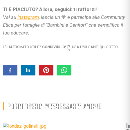
TI È PIACIUTO? Allora, seguici: ti rafforzi!
Vai su
Instagram
, lascia un
🧡
e partecipa alla Community
Etica per famiglie di "Bambini e Genitori" che semplifica il
tuo educare.
L'HAI TROVATO UTILE?
CONDIVIDILO
!
USA I PULSANTI QUI SOTTO
👇
Il “ritiro sociale” dei giovani
POTREBBERO INTERESSARTI ANCHE:
hikikomori
I