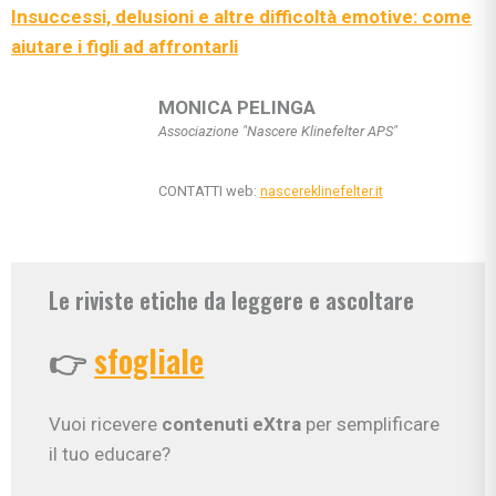
Insuccessi, delusioni e altre difficoltà emotive: come
aiutare i figli ad affrontarli
MONICA PELINGA
Associazione "Nascere Klinefelter APS"
CONTATTI web:
nascereklinefelter.it
Le riviste etiche da leggere e ascoltare
👉
sfogliale
Vuoi ricevere
contenuti eXtra
per semplificare
il tuo educare?