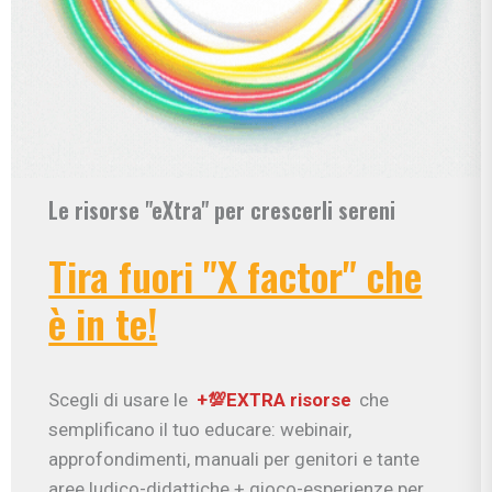
Le risorse "eXtra" per crescerli sereni
Tira fuori "X factor" che
è in te!
Scegli di usare le
+💯EXTRA risorse
che
semplificano il tuo educare: webinair,
approfondimenti, manuali per genitori e tante
aree ludico-didattiche + gioco-esperienze per