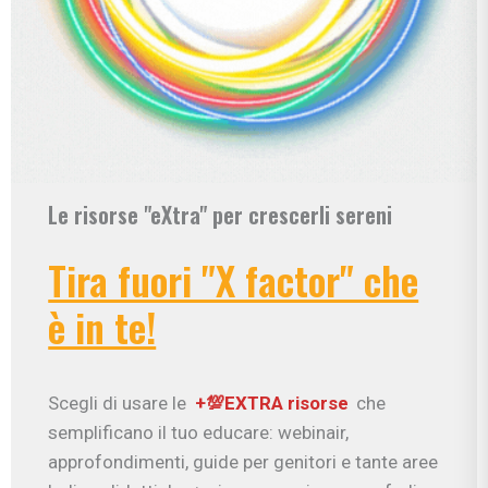
Le risorse "eXtra" per crescerli sereni
Tira fuori "X factor" che
è in te!
Scegli di usare le
+💯EXTRA risorse
che
semplificano il tuo educare: webinair,
approfondimenti, guide per genitori e tante aree