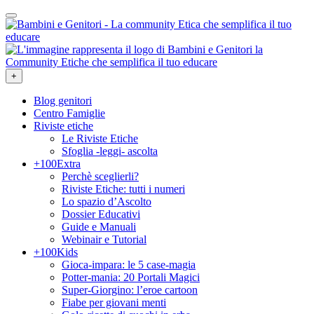
+
Blog genitori
Centro Famiglie
Riviste etiche
Le Riviste Etiche
Sfoglia -leggi- ascolta
+100Extra
Perchè sceglierli?
Riviste Etiche: tutti i numeri
Lo spazio d’Ascolto
Dossier Educativi
Guide e Manuali
Webinair e Tutorial
+100Kids
Gioca-impara: le 5 case-magia
Potter-mania: 20 Portali Magici
Super-Giorgino: l’eroe cartoon
Fiabe per giovani menti