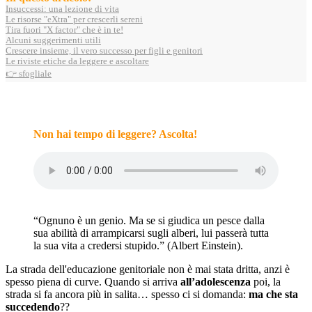
Insuccessi: una lezione di vita
Le risorse "eXtra" per crescerli sereni
Tira fuori "X factor" che è in te!
Alcuni suggerimenti utili
Crescere insieme, il vero successo per figli e genitori
Le riviste etiche da leggere e ascoltare
👉 sfogliale
Non hai tempo di leggere? Ascolta!
“Ognuno è un genio. Ma se si giudica un pesce dalla
sua abilità di arrampicarsi sugli alberi, lui passerà tutta
la sua vita a credersi stupido.” (Albert Einstein).
La strada dell'educazione genitoriale non è mai stata dritta, anzi è
spesso piena di curve. Quando si arriva
all’adolescenza
poi, la
strada si fa ancora più in salita… spesso ci si domanda:
ma che sta
succedendo
??