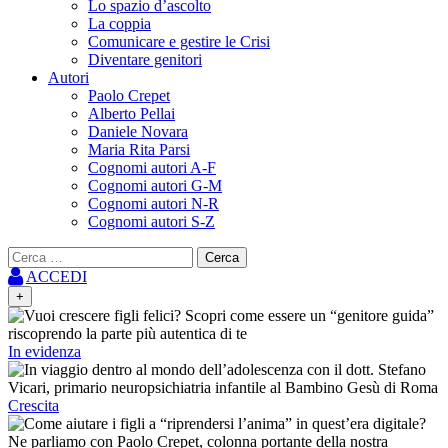
Lo spazio d’ascolto
La coppia
Comunicare e gestire le Crisi
Diventare genitori
Autori
Paolo Crepet
Alberto Pellai
Daniele Novara
Maria Rita Parsi
Cognomi autori A-F
Cognomi autori G-M
Cognomi autori N-R
Cognomi autori S-Z
Ricerca
per:
ACCEDI
+
In evidenza
Crescita