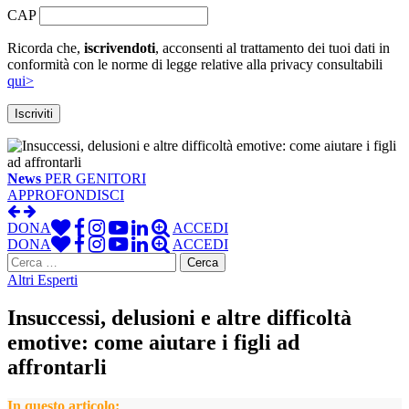
CAP
Ricorda che,
iscrivendoti
, acconsenti al trattamento dei tuoi dati in
conformità con le norme di legge relative alla privacy consultabili
qui>
News
PER GENITORI
APPROFONDISCI
DONA
ACCEDI
DONA
ACCEDI
Ricerca
per:
Altri Esperti
Insuccessi, delusioni e altre difficoltà
emotive: come aiutare i figli ad
affrontarli
In questo articolo: