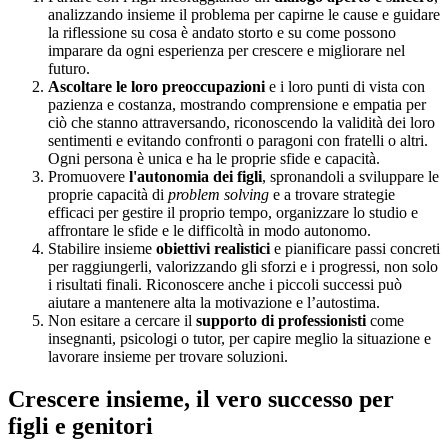
analizzando insieme il problema per capirne le cause e guidare
la riflessione su cosa è andato storto e su come possono
imparare da ogni esperienza per crescere e migliorare nel
futuro.
Ascoltare le loro preoccupazioni
e i loro punti di vista con
pazienza e costanza, mostrando comprensione e empatia per
ciò che stanno attraversando, riconoscendo la validità dei loro
sentimenti e evitando confronti o paragoni con fratelli o altri.
Ogni persona è unica e ha le proprie sfide e capacità.
Promuovere
l'autonomia
dei figli
, spronandoli a sviluppare le
proprie capacità di
problem solving
e a trovare strategie
efficaci per gestire il proprio tempo, organizzare lo studio e
affrontare le sfide e le difficoltà in modo autonomo.
Stabilire insieme
obiettivi realistici
e pianificare passi concreti
per raggiungerli, valorizzando gli sforzi e i progressi, non solo
i risultati finali. Riconoscere anche i piccoli successi può
aiutare a mantenere alta la motivazione e l’autostima.
Non esitare a cercare il
supporto di professionisti
come
insegnanti, psicologi o tutor, per capire meglio la situazione e
lavorare insieme per trovare soluzioni.
Crescere insieme, il vero successo per
figli e genitori