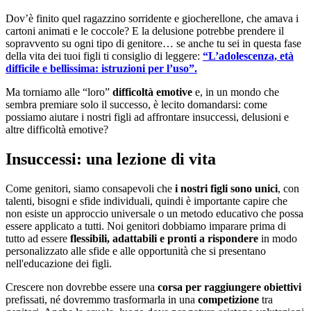
Dov’è finito quel ragazzino sorridente e giocherellone, che amava i
cartoni animati e le coccole? E la delusione potrebbe prendere il
sopravvento su ogni tipo di genitore… se anche tu sei in questa fase
della vita dei tuoi figli ti consiglio di leggere:
“L’adolescenza, età
difficile e bellissima: istruzioni per l’uso”.
Ma torniamo alle “loro”
difficoltà emotive
e, in un mondo che
sembra premiare solo il successo, è lecito domandarsi: come
possiamo aiutare i nostri figli ad affrontare insuccessi, delusioni e
altre difficoltà emotive?
Insuccessi: una lezione di vita
Come genitori, siamo consapevoli che
i nostri figli sono unici
, con
talenti, bisogni e sfide individuali, quindi è importante capire che
non esiste un approccio universale o un metodo educativo che possa
essere applicato a tutti. Noi genitori dobbiamo imparare prima di
tutto ad essere
flessibili, adattabili e pronti a rispondere
in modo
personalizzato alle sfide e alle opportunità che si presentano
nell'educazione dei figli.
Crescere non dovrebbe essere una
corsa per raggiungere obiettivi
prefissati, né dovremmo trasformarla in una
competizione
tra