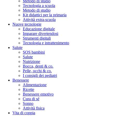
Metodo di studio
Tecnologia a scuola
Metodo di studio
Kit didattici per la primaria
Attività extra-scuola
Nuove tecnologie
Educazione digitale
Imparare divertendosi
Strumenti digitali
Tecnologia e intrattenimento
Salute
SOS bambini
Salute
Nutrizione
Bocca, denti & co.
Pelle, occhi & co.
I consigli dei pediatri
Benessere
Alimentazione
Ricette
Benessere emotivo
Cura di sé
Sonno
Attività fisica
Vita di coppia