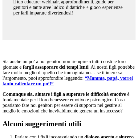
il tuo educare: webinair, approfondimenti, guide per
genitori e tante aree ludico-didattiche + gioco-esperienze
per farli imparare divertendosi!
Sta anche un po’ a noi genitori non riempire a tutti i costi le loro
giornate e
fargli assaporare dei tempi lenti
. Ai nostri figli potrebbe
fare molto meglio di quello che immaginiamo… se ti interessa
l’argomento, puoi approfondire leggendo:
“Mamma, papà, vorrei
tanto rallentare un po’!”
Comunque sia, aiutare i figli a superare le difficoltà emotive
è
fondamentale per il loro benessere emotivo e psicologico. Cosa
possiamo fare noi genitori per essere di supporto nel gestire al
meglio le emozioni che inevitabilmente genera un insuccesso?
Alcuni suggerimenti utili
Parlare con i figli incoraggiando un
dialogo aperto e sincero
,