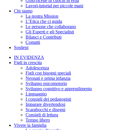
Golo-ricette di cuochi in erba
Lavori-tutorial per piccole mani
Chi siamo
La nostra Mission
L’Etica che ci guida
Le persone che collaborano
Gli Esperti e gli Specialisti
Bilanci e Contributi
Contatti
Sostieni
IN EVIDENZA
Figli in crescita
Adolescenza
Figli con bisogni speciali
Neonati e prima infanzia
Sviluppo psicomotorio
Sviluppo cognitivo e apprendimento
Linguaggio
I consigli dei pedagogisti
Imparare divertendosi
Scarabocchi e disegni
Consigli di lettura
Tempo libero
Vivere la famiglia