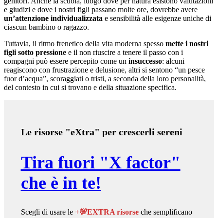
genitori. Anche la scuola, luogo dove per natura esistono valutazioni
e giudizi e dove i nostri figli passano molte ore, dovrebbe avere
un’attenzione individualizzata
e sensibilità alle esigenze uniche di
ciascun bambino o ragazzo.
Tuttavia, il ritmo frenetico della vita moderna spesso
mette i nostri
figli sotto pressione
e il non riuscire a tenere il passo con i
compagni può essere percepito come un
insuccesso
: alcuni
reagiscono con frustrazione e delusione, altri si sentono “un pesce
fuor d’acqua”, scoraggiati o tristi, a seconda della loro personalità,
del contesto in cui si trovano e della situazione specifica.
Le risorse "eXtra" per crescerli sereni
Tira fuori "X factor"
che è in te!
Scegli di usare le
+💯EXTRA risorse
che semplificano