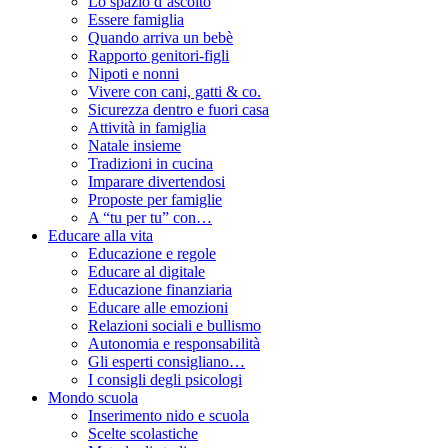
Lo spazio d’ascolto
Essere famiglia
Quando arriva un bebè
Rapporto genitori-figli
Nipoti e nonni
Vivere con cani, gatti & co.
Sicurezza dentro e fuori casa
Attività in famiglia
Natale insieme
Tradizioni in cucina
Imparare divertendosi
Proposte per famiglie
A “tu per tu” con…
Educare alla vita
Educazione e regole
Educare al digitale
Educazione finanziaria
Educare alle emozioni
Relazioni sociali e bullismo
Autonomia e responsabilità
Gli esperti consigliano…
I consigli degli psicologi
Mondo scuola
Inserimento nido e scuola
Scelte scolastiche