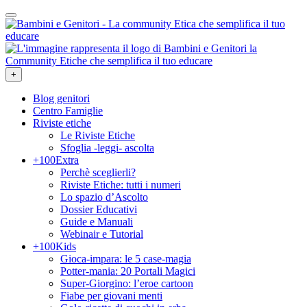
+
Blog genitori
Centro Famiglie
Riviste etiche
Le Riviste Etiche
Sfoglia -leggi- ascolta
+100Extra
Perchè sceglierli?
Riviste Etiche: tutti i numeri
Lo spazio d’Ascolto
Dossier Educativi
Guide e Manuali
Webinair e Tutorial
+100Kids
Gioca-impara: le 5 case-magia
Potter-mania: 20 Portali Magici
Super-Giorgino: l’eroe cartoon
Fiabe per giovani menti