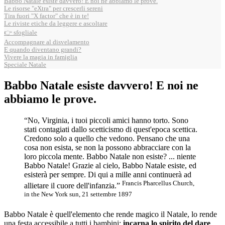
Babbo Natale esiste davvero! E noi ne abbiamo le prove.
Le risorse "eXtra" per crescerli sereni
Tira fuori "X factor" che è in te!
Le riviste etiche da leggere e ascoltare
👉 sfogliale
Accompagnare al disvelamento
E quando diventano grandi?
Vivere la magia in famiglia
Speciale Natale
Babbo Natale esiste davvero! E noi ne
abbiamo le prove.
“No, Virginia, i tuoi piccoli amici hanno torto. Sono
stati contagiati dallo scetticismo di quest'epoca scettica.
Credono solo a quello che vedono. Pensano che una
cosa non esista, se non la possono abbracciare con la
loro piccola mente. Babbo Natale non esiste? ... niente
Babbo Natale! Grazie al cielo, Babbo Natale esiste, ed
esisterà per sempre. Di qui a mille anni continuerà ad
Francis Pharcellus Church,
allietare il cuore dell'infanzia.”
in the New York sun, 21 settembre 1897
Babbo Natale è quell'elemento che rende magico il Natale, lo rende
una festa accessibile a tutti i bambini;
incarna lo spirito del
dare