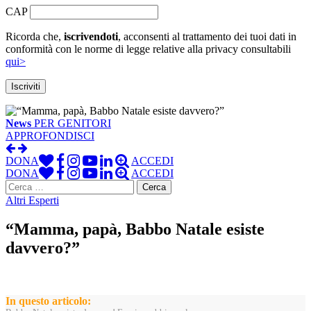
CAP
Ricorda che,
iscrivendoti
, acconsenti al trattamento dei tuoi dati in
conformità con le norme di legge relative alla privacy consultabili
qui>
News
PER GENITORI
APPROFONDISCI
DONA
ACCEDI
DONA
ACCEDI
Ricerca
per:
Altri Esperti
“Mamma, papà, Babbo Natale esiste
davvero?”
In questo articolo: