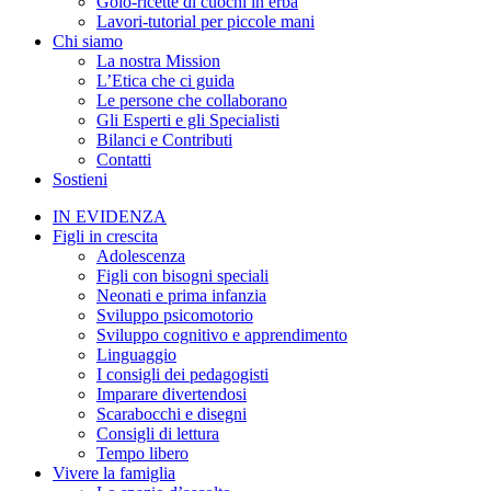
Golo-ricette di cuochi in erba
Lavori-tutorial per piccole mani
Chi siamo
La nostra Mission
L’Etica che ci guida
Le persone che collaborano
Gli Esperti e gli Specialisti
Bilanci e Contributi
Contatti
Sostieni
IN EVIDENZA
Figli in crescita
Adolescenza
Figli con bisogni speciali
Neonati e prima infanzia
Sviluppo psicomotorio
Sviluppo cognitivo e apprendimento
Linguaggio
I consigli dei pedagogisti
Imparare divertendosi
Scarabocchi e disegni
Consigli di lettura
Tempo libero
Vivere la famiglia