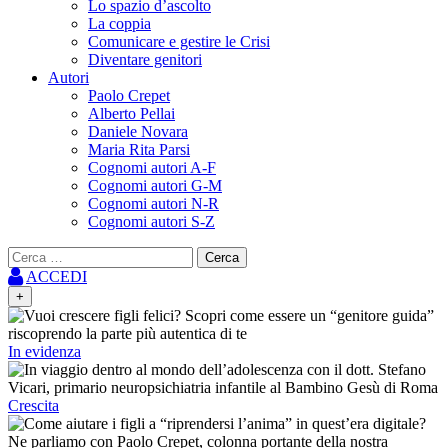
Lo spazio d’ascolto
La coppia
Comunicare e gestire le Crisi
Diventare genitori
Autori
Paolo Crepet
Alberto Pellai
Daniele Novara
Maria Rita Parsi
Cognomi autori A-F
Cognomi autori G-M
Cognomi autori N-R
Cognomi autori S-Z
Ricerca
per:
ACCEDI
+
In evidenza
Crescita