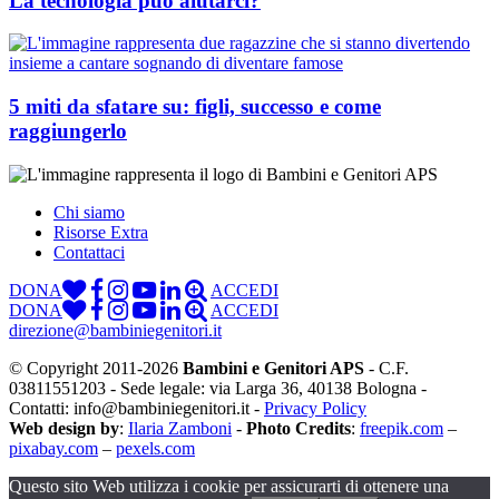
La tecnologia può aiutarci?
5 miti da sfatare su: figli, successo e come
raggiungerlo
Chi siamo
Risorse Extra
Contattaci
DONA
ACCEDI
DONA
ACCEDI
direzione@bambiniegenitori.it
© Copyright 2011-2026
Bambini e Genitori APS
- C.F.
03811551203 - Sede legale: via Larga 36, 40138 Bologna -
Contatti: info@bambiniegenitori.it -
Privacy Policy
Web design by
:
Ilaria Zamboni
-
Photo Credits
:
freepik.com
–
pixabay.com
–
pexels.com
Questo sito Web utilizza i cookie per assicurarti di ottenere una