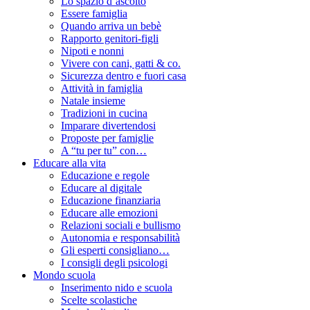
Lo spazio d’ascolto
Essere famiglia
Quando arriva un bebè
Rapporto genitori-figli
Nipoti e nonni
Vivere con cani, gatti & co.
Sicurezza dentro e fuori casa
Attività in famiglia
Natale insieme
Tradizioni in cucina
Imparare divertendosi
Proposte per famiglie
A “tu per tu” con…
Educare alla vita
Educazione e regole
Educare al digitale
Educazione finanziaria
Educare alle emozioni
Relazioni sociali e bullismo
Autonomia e responsabilità
Gli esperti consigliano…
I consigli degli psicologi
Mondo scuola
Inserimento nido e scuola
Scelte scolastiche