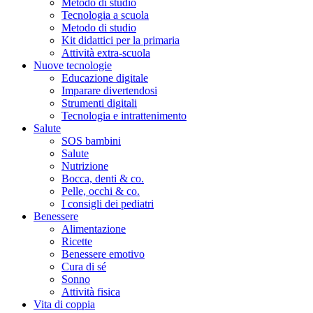
Metodo di studio
Tecnologia a scuola
Metodo di studio
Kit didattici per la primaria
Attività extra-scuola
Nuove tecnologie
Educazione digitale
Imparare divertendosi
Strumenti digitali
Tecnologia e intrattenimento
Salute
SOS bambini
Salute
Nutrizione
Bocca, denti & co.
Pelle, occhi & co.
I consigli dei pediatri
Benessere
Alimentazione
Ricette
Benessere emotivo
Cura di sé
Sonno
Attività fisica
Vita di coppia