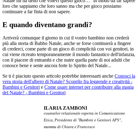
Natale mi ha detto che volevi questo gioco…” in modo da far sapere
loro che sappiamo che loro sanno ma che per gioco possiamo
continuare a far finta di non sapere.
E quando diventano grandi?
Arriverà comunque il giorno in cui il vostro bambino non crederà
più alla storia di Babbo Natale, anche se forse continuerà a fingere
di crederci, come parte di un gioco di complicità con voi genitori, in
cui viene ricreato temporaneamente il mondo fantastico dell'infanzia,
con il piacere di entrambi e che nutre quella parte di noi adulti che
conosce bene e sente ancora forte lo Spirito del Natale...
Se ti è piaciuto questo articolo potrebbe interessarti anche
Conosci la
vera storia dell'albero di Natale? Scoprilo fra leggende e creatività -
Bambini e Genitori
e
Come usare internet per contribuire alla magia
del Natale? - Bambini e Genitori
ILARIA ZAMBONI
counselor relazionale esperta in Comunicazione
Etica, Presidente di "Bambini e Genitori APS",
mamma di Chiara e Francesco