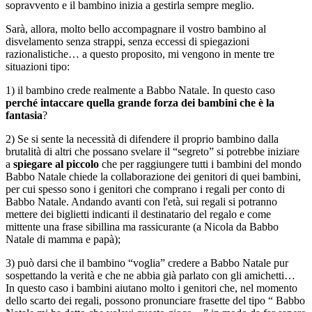
sopravvento e il bambino inizia a gestirla sempre meglio.
Sarà, allora, molto bello accompagnare il vostro bambino al
disvelamento senza strappi, senza eccessi di spiegazioni
razionalistiche… a questo proposito, mi vengono in mente tre
situazioni tipo:
1) il bambino crede realmente a Babbo Natale. In questo caso
perché intaccare quella grande forza dei bambini che è la
fantasia
?
2) Se si sente la necessità di difendere il proprio bambino dalla
brutalità di altri che possano svelare il “segreto” si potrebbe iniziare
a
spiegare al piccolo
che per raggiungere tutti i bambini del mondo
Babbo Natale chiede la collaborazione dei genitori di quei bambini,
per cui spesso sono i genitori che comprano i regali per conto di
Babbo Natale. Andando avanti con l'età, sui regali si potranno
mettere dei biglietti indicanti il destinatario del regalo e come
mittente una frase sibillina ma rassicurante (a Nicola da Babbo
Natale di mamma e papà);
3) può darsi che il bambino “voglia” credere a Babbo Natale pur
sospettando la verità e che ne abbia già parlato con gli amichetti…
In questo caso i bambini aiutano molto i genitori che, nel momento
dello scarto dei regali, possono pronunciare frasette del tipo “ Babbo