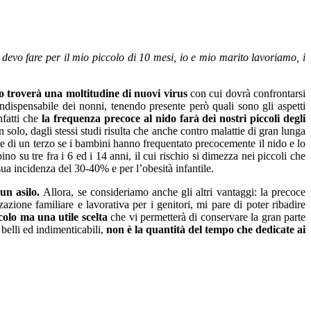
 devo fare per il mio piccolo di 10 mesi, io e mio marito lavoriamo, i
do troverà una moltitudine di nuovi virus
con cui dovrà confrontarsi
indispensabile dei nonni, tenendo presente però quali sono gli aspetti
nfatti che
la frequenza precoce al nido farà dei nostri piccoli degli
solo, dagli stessi studi risulta che anche contro malattie di gran lunga
uce di un terzo se i bambini hanno frequentato precocemente il nido e lo
no su tre fra i 6 ed i 14 anni, il cui rischio si dimezza nei piccoli che
 sua incidenza del 30-40% e per l’obesità infantile.
 un asilo.
Allora, se consideriamo anche gli altri vantaggi: la precoce
zzazione familiare e lavorativa per i genitori, mi pare di poter ribadire
colo ma una utile scelta
che vi permetterà di conservare la gran parte
belli ed indimenticabili,
non è la quantità del tempo che dedicate ai