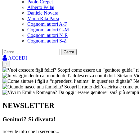
Paolo Crepet
Alberto Pellai
Daniele Novara
Maria Rita Parsi
Cognomi autori A-F
Cognomi autori G-M
Cognomi autori N-R
Cognomi autori S-Z
Ricerca
per:
ACCEDI
+
NEWSLETTER
Genitori? Si diventa!
ricevi le info che ti servono...