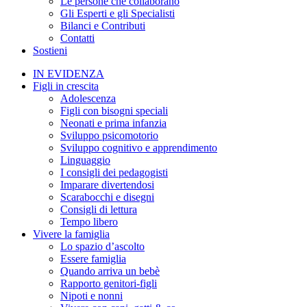
Le persone che collaborano
Gli Esperti e gli Specialisti
Bilanci e Contributi
Contatti
Sostieni
IN EVIDENZA
Figli in crescita
Adolescenza
Figli con bisogni speciali
Neonati e prima infanzia
Sviluppo psicomotorio
Sviluppo cognitivo e apprendimento
Linguaggio
I consigli dei pedagogisti
Imparare divertendosi
Scarabocchi e disegni
Consigli di lettura
Tempo libero
Vivere la famiglia
Lo spazio d’ascolto
Essere famiglia
Quando arriva un bebè
Rapporto genitori-figli
Nipoti e nonni