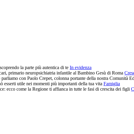
In evidenza
Cresc
Famiglia
C