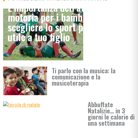
L’importanza dell’attività
motoria per i bambini: come
scegliere lo sport più adatto e
utile a tuo figlio
Ti parlo con la musica: la
comunicazione e la
musicoterapia
Abbuffate
Natalizie… in 3
giorni le calorie di
una settimana