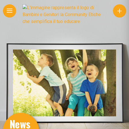
+
News