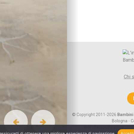
Cura di sé
Sonno
Attività fisica
Vita di coppia
Lo spazio d’ascolto
La coppia
Comunicare e gestire
Diventare genitori
Autori
Paolo Crepet
Alberto Pellai
Chi 
Daniele Novara
Maria Rita Parsi
Cognomi autori A-F
Cognomi autori G-M
Cognomi autori N-R
© Copyright 2011-2026
Bambini 
Cognomi autori S-Z
Bologna - C
Web design by
:
Ilaria Zam
 assicurarti di ottenere una migliore esperienza di navigazione
Accett