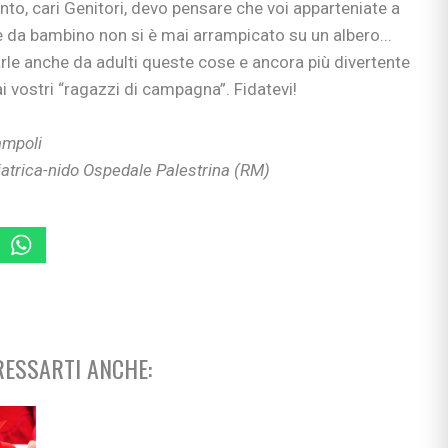
nto, cari Genitori, devo pensare che voi apparteniate a
e da bambino non si è mai arrampicato su un albero...
si
ie
rle anche da adulti queste cose e ancora più divertente
i vostri “ragazzi di campagna”. Fidatevi!
ampoli
iatrica-nido Ospedale Palestrina (RM)
ia
ni
ullismo
abilità
ano…
ologi
scuola
ESSARTI ANCHE: