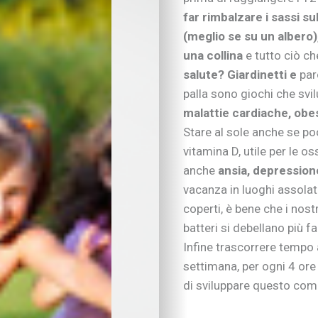
Neonati e prima infa
far rimbalzare i sassi su
Sviluppo psicomotor
(meglio se su un albero),
Sviluppo cognitivo 
Linguaggio
una collina
e tutto ciò ch
I consigli dei pedago
salute? Giardinetti e
par
Imparare divertendo
palla sono giochi che sv
Scarabocchi e diseg
malattie cardiache, obe
Consigli di lettura
Stare al sole anche se poc
Tempo libero
vitamina D, utile per le o
Vivere la famiglia
anche
ansia, depressione
Lo spazio d’ascolto
vacanza in luoghi assolat
Essere famiglia
Quando arriva un be
coperti, è bene che i nostr
Rapporto genitori-fig
batteri si debellano più f
Nipoti e nonni
Infine trascorrere tempo 
Vivere con cani, gatti
settimana, per ogni 4 ore 
Sicurezza dentro e f
di sviluppare questo comun
Attività in famiglia
Natale insieme