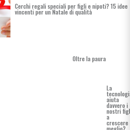
Cerchi regali speciali per figli e nipoti? 15 idee
rimaria
vincenti per un Natale di qualità
si
enimento
Oltre la paura
La
tecnologi
i
aiuta
davvero i
nostri figl
a
crescere
meglio?