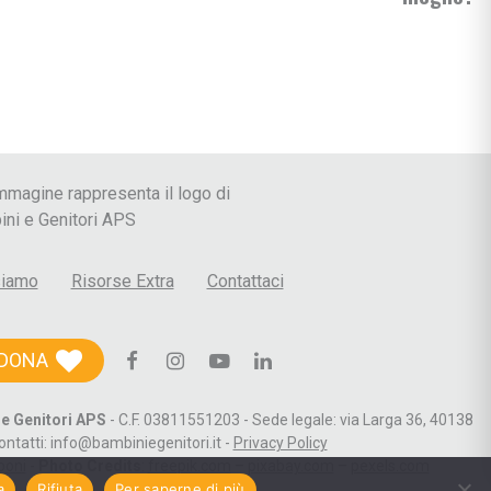
 le Crisi
siamo
Risorse Extra
Contattaci
DONA
e Genitori APS
- C.F. 03811551203 - Sede legale: via Larga 36, 40138
ontatti: info@bambiniegenitori.it -
Privacy Policy
boni
-
Photo Credits
:
freepik.com
–
pixabay.com
–
pexels.com
a
Rifiuta
Per saperne di più