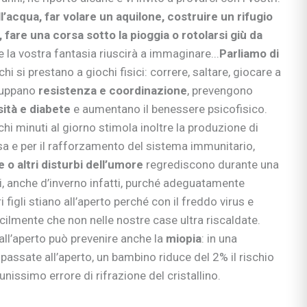
nzia
ll’acqua, far volare un aquilone, costruire un rifugio
io
 fare una corsa sotto la pioggia o rotolarsi giù da
e apprendimento
e la vostra fantasia riuscirà a immaginare...
Parliamo di
gisti
chi si prestano a giochi fisici: correre, saltare, giocare a
si
iluppano
resistenza e coordinazione
, prevengono
ni
sità e diabete
e aumentano il benessere psicofisico.
hi minuti al giorno stimola inoltre la produzione di
ssa e per il rafforzamento del sistema immunitario,
 o altri disturbi dell’umore
regrediscono durante una
i, anche d’inverno infatti, purché adeguatamente
bè
i figli stiano all’aperto perché con il freddo virus e
li
acilmente che non nelle nostre case ultra riscaldate.
all’aperto può prevenire anche la
miopia
: in una
 & co.
passate all’aperto, un bambino riduce del 2% il rischio
uori casa
issimo errore di rifrazione del cristallino.