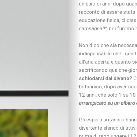
un paio di anni dopo quan
raccontò di essere stata l
educazione fisica, ci dis
campagna!!”,
noi fummo ri
Non dico che sia necessar
indispensabile che i genit
all’aria aperta e quanto si
sacrificando qualche gior
schiodarsi dal divano?
C
britannico, dopo aver sc
12 anni, che solo 1 su 10 
arrampicato su un albero e
IN EVIDENZA
Figli in crescita
Gli esperti britannici hann
Adolescenza
divertente elenco di atti
Figli con bisogni spe
prima di raggiungere i 12 a