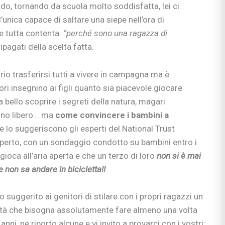
do, tornando da scuola molto soddisfatta, lei ci
’unica capace di saltare una siepe nell’ora di
se tutta contenta:
“perché sono una ragazza di
pagati della scelta fatta.
io trasferirsi tutti a vivere in campagna ma è
ori insegnino ai figli quanto sia piacevole giocare
a bello scoprire i segreti della natura, magari
no libero... ma
come convincere i bambini a
e lo suggeriscono gli esperti del National Trust
operto, con un sondaggio condotto su bambini entro i
gioca all’aria aperta e che un terzo di loro
non si è mai
 non sa andare in bicicletta!!
o suggerito ai genitori di stilare con i propri ragazzi un
vità che bisogna assolutamente fare almeno una volta
ciali
nni, ne riporto alcune e vi invito a provarci con i vostri: