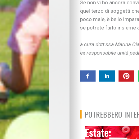
Se non vi ho ancora convi
Tradizioni in cucina
quel terzo di soggetti ch
Imparare divertendo
Proposte per famigl
poco male, è bello impara
A “tu per tu” con…
se potrete farlo insieme a
Educare alla vita
Educazione e regole
a cura dott.ssa Marina Ci
Educare al digitale
ex responsabile unità ped
Educazione finanziar
Educare alle emozio
Relazioni sociali e b
Autonomia e respons
Gli esperti consigli
I consigli degli psic
Mondo scuola
Inserimento nido e 
POTREBBERO INTER
Scelte scolastiche
Metodo di studio
Estate:
Tecnologia a scuola
Metodo di studio