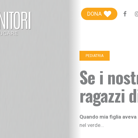
Blog genitori
DONA
Centro Famiglie
Riviste etiche
+100Extra
PEDIATRIA
+100Kids
Se i nost
Chi siamo
ragazzi 
Sostieni
Quando mia figlia aveva
nel verde...