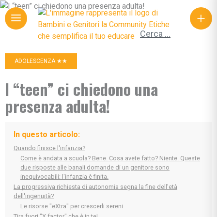
+
Ricerca per:
ADOLESCENZA ★★
I “teen” ci chiedono una
presenza adulta!
In questo articolo:
Quando finisce l'infanzia?
Come è andata a scuola? Bene. Cosa avete fatto? Niente. Queste
due risposte alle banali domande di un genitore sono
inequivocabili: l'infanzia è finita.
La progressiva richiesta di autonomia segna la fine dell'età
dell'ingenuità?
Le risorse "eXtra" per crescerli sereni
Tira fuori "X factor" che è in te!