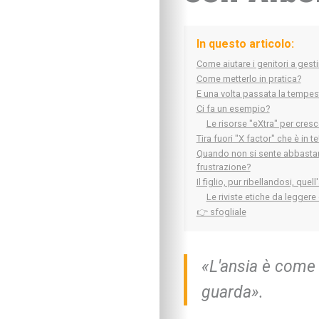
In questo articolo:
Come aiutare i genitori a gest
Come metterlo in pratica?
E una volta passata la tempest
Ci fa un esempio?
Le risorse "eXtra" per cresce
Tira fuori "X factor" che è in te
Quando non si sente abbastanz
frustrazione?
Il figlio, pur ribellandosi, quel
Le riviste etiche da leggere
👉 sfogliale
«L'ansia è come 
guarda».