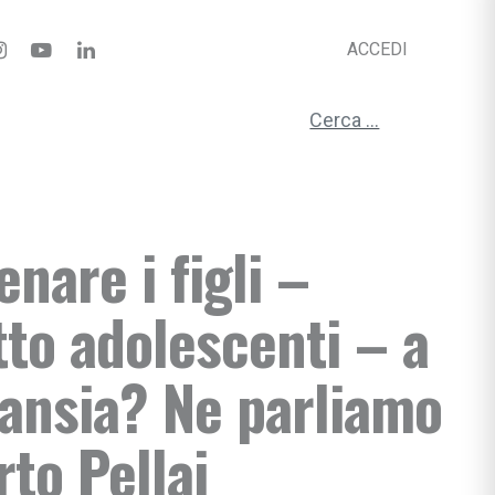
ACCEDI
Ricerca per:
nare i figli –
tto adolescenti – a
’ansia? Ne parliamo
to Pellai