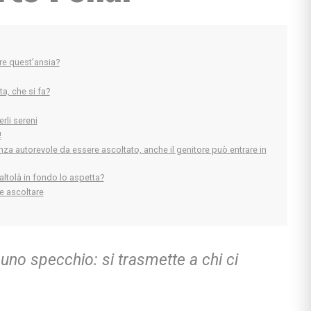
ire quest’ansia?
a, che si fa?
rli sereni
!
a autorevole da essere ascoltato, anche il genitore può entrare in
l'altolà in fondo lo aspetta?
 e ascoltare
uno specchio: si trasmette a chi ci