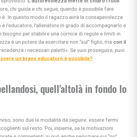
 sprovvisto.
L'autorevolezza mette in chiaro i ruoli
:
si
inore, chi guida e chi segue, quando è possibile fare
ie
 è. In questo modo il ragazzo avrà la consapevolezza
o è l'educatore, l'allenatore in grado di accompagnarlo e
 bisogno per stabilire una cornice di regole e limiti in
ezza è un potere da esercitare non “sul” figlio, ma
con il
ia
precedenza i necessari paletti». Se vuoi proseguire, puoi
ni
ssere un bravo educatore è possibile?
ullismo
abilità
ano…
ologi
ibellandosi, quell'altolà in fondo lo
scuola
viso, sono due le modalità da seguire: essere fermi
coglienti sul resto. Poi, insieme, se le motivazioni
rimaria
ensate e competenti, si può anche negoziare sui “no”.