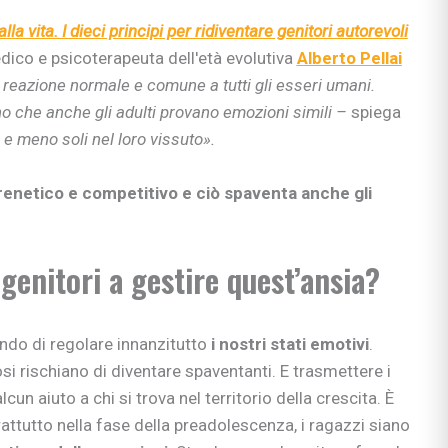
lla vita. I dieci principi per ridiventare genitori autorevoli
dico e psicoterapeuta dell'età evolutiva
Alberto Pellai
 reazione normale e comune a tutti gli esseri umani.
o che anche gli adulti provano emozioni simili –
spiega
e meno soli nel loro vissuto».
renetico e competitivo e ciò spaventa anche gli
genitori a gestire quest’ansia?
ndo di regolare innanzitutto
i nostri stati emotivi
.
osi rischiano di diventare spaventanti. E trasmettere i
lcun aiuto a chi si trova nel territorio della crescita. È
rattutto nella fase della preadolescenza, i ragazzi siano