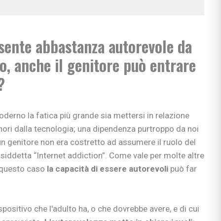
e apprendimento
gisti
sente abbastanza autorevole da
si
o, anche il genitore può entrare
ni
?
erno la fatica più grande sia mettersi in relazione
ori dalla tecnologia; una dipendenza purtroppo da noi
bè
li
n genitore non era costretto ad assumere il ruolo del
osiddetta “Internet addiction”. Come vale per molte altre
 & co.
n questo caso
la capacità di essere autorevoli
può far
uori casa
positivo che l'adulto ha, o che dovrebbe avere, e di cui