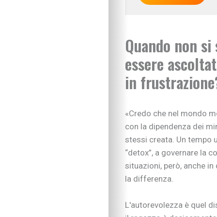
Sviluppo cognitivo 
Linguaggio
I consigli dei pedago
Quando non si 
Imparare divertendo
essere ascoltat
Scarabocchi e diseg
Consigli di lettura
in frustrazione
Tempo libero
Vivere la famiglia
Lo spazio d’ascolto
«Credo che nel mondo mod
Essere famiglia
con la dipendenza dei min
Quando arriva un be
Rapporto genitori-fig
stessi creata. Un tempo u
Nipoti e nonni
“detox”, a governare la c
Vivere con cani, gatti
situazioni, però, anche i
Sicurezza dentro e f
la differenza.
Attività in famiglia
Natale insieme
L'autorevolezza è quel dis
Tradizioni in cucina