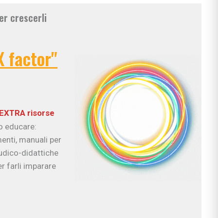
er crescerli
X factor"
EXTRA risorse
uo educare:
enti, manuali per
ludico-didattiche
r farli imparare
ciali
nzia
io