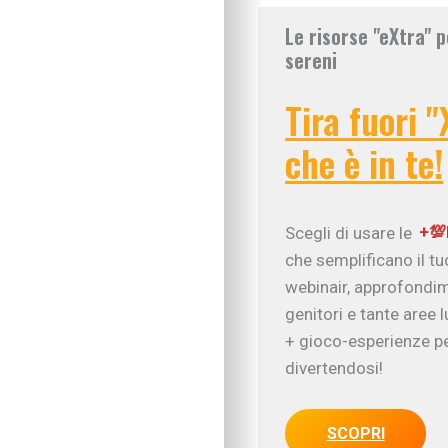
Le risorse "eXtra" p
sereni
Tira fuori "
che è in te!
Scegli di usare le
+💯
che semplificano il t
webinair, approfondim
genitori e tante aree 
IN EVIDENZA
+ gioco-esperienze pe
Figli in crescita
divertendosi!
Adolescenza
Figli con bisogni spe
Neonati e prima infa
SCOPRI
Sviluppo psicomotor