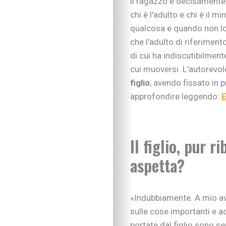
il ragazzo è decisamente
Imparare divertendo
chi è l'adulto e chi è il m
Proposte per famigl
A “tu per tu” con…
qualcosa e quando non lo
Educare alla vita
che l'adulto di riferiment
Educazione e regole
di cui ha indiscutibilmente
Educare al digitale
cui muoversi. L'autorevol
Educazione finanziar
figlio
, avendo fissato in 
Educare alle emozio
approfondire leggendo:
E
Relazioni sociali e b
Autonomia e respons
Gli esperti consigli
I consigli degli psic
Il figlio, pur r
Mondo scuola
aspetta?
Inserimento nido e 
Scelte scolastiche
Metodo di studio
«Indubbiamente. A mio av
Tecnologia a scuola
Metodo di studio
sulle cose importanti e ac
Kit didattici per la p
portate dal figlio sono s